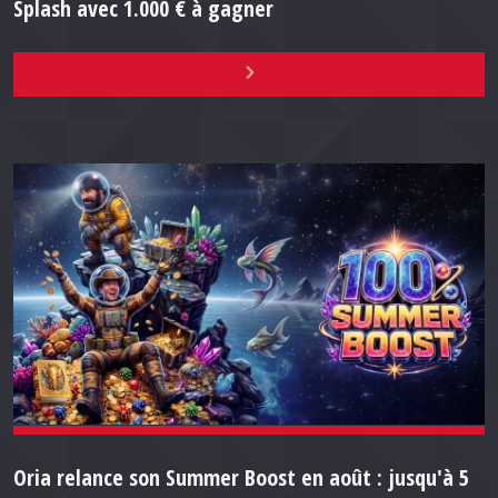
Splash avec 1.000 € à gagner
Oria relance son Summer Boost en août : jusqu'à 5