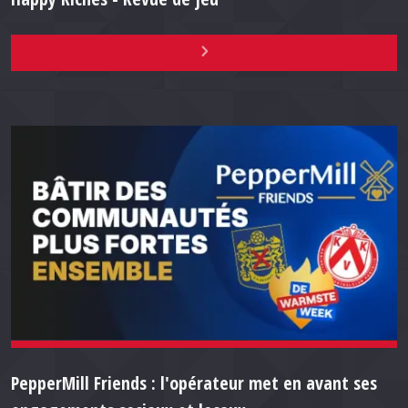
PepperMill Friends : l'opérateur met en avant ses