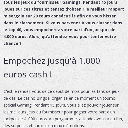
tous les jeux du fournisseur Gaming1. Pendant 15 jours,
jouez sur ces titres et tentez d'obtenir le meilleur rapport
mise/gain sur 20 tours consécutifs afin de vous hisser
dans le classement. Si vous parvenez à vous classer dans
le top 40, vous empocherez votre part d'un jackpot de
4.000 euros. Alors, qu'attendez-vous pour tenter votre
chance ?
Empochez jusqu'à 1.000
euros cash !
C'est le rendez-vous de ce début de mois pour les fans de jeux
de dés. Le casino Bingoal organise en ce moment un tournoi
spécial Gaming. Pendant 15 jours, vous allez pouvoir jouer sur
les meilleurs jeux du fournisseur pour gagner votre part d'un
jackpot de 4 .000 euros. Au programme, attendez-vous à du fun,
des surprises et surtout un max d'émotions.