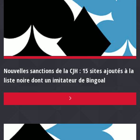
Nouvelles sanctions de la CJH : 15 sites ajoutés à la
liste noire dont un imitateur de Bingoal