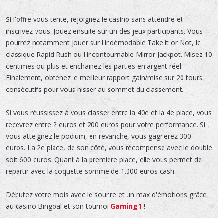
Si l'offre vous tente, rejoignez le casino sans attendre et
inscrivez-vous. Jouez ensuite sur un des jeux participants. Vous
pourrez notamment jouer sur l'indémodable Take it or Not, le
classique Rapid Rush ou l'incontournable Mirror Jackpot. Misez 10
centimes ou plus et enchainez les parties en argent réel.
Finalement, obtenez le meilleur rapport gain/mise sur 20 tours
consécutifs pour vous hisser au sommet du classement.
Si vous réussissez à vous classer entre la 40e et la 4e place, vous
recevrez entre 2 euros et 200 euros pour votre performance. Si
vous atteignez le podium, en revanche, vous gagnerez 300
euros. La 2e place, de son côté, vous récompense avec le double
soit 600 euros. Quant à la première place, elle vous permet de
repartir avec la coquette somme de 1.000 euros cash.
Débutez votre mois avec le sourire et un max d'émotions grâce
au casino Bingoal et son tournoi
Gaming1
!