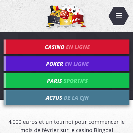
CASINO
EN LIGNE
POKER
EN LIGNE
PARIS
SPORTIFS
ACTUS
DE LA CJH
4.000 euros et un tournoi pour commencer le
mois de février sur le casino Bingoal