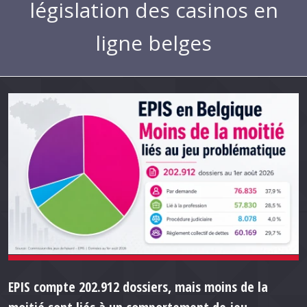
législation des casinos en
ligne belges
EPIS compte 202.912 dossiers, mais moins de la