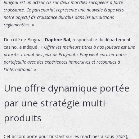
Bingoal est un acteur clé sur deux marchés européens à forte
croissance. Ce partenariat représente une nouvelle étape vers
notre objectif de croissance durable dans les juridictions
réglementées. »
Du côté de Bingoal,
Daphne Bal
, responsable du département
casino, a indiqué :
« Offrir les meilleurs titres à nos joueurs est une
priorité. L'ajout des jeux de Pragmatic Play vient enrichir notre
portefeuille avec des expériences immersives et reconnues à
l'international. »
Une offre dynamique portée
par une stratégie multi-
produits
Cet accord porte pour l'instant sur les machines à sous (
slots
),