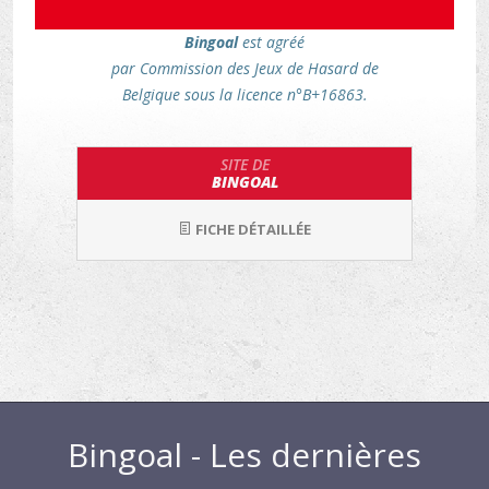
Bingoal
est agréé
par Commission des Jeux de Hasard de
Belgique sous la licence n°B+16863.
SITE DE
BINGOAL
FICHE DÉTAILLÉE
Bingoal - Les dernières