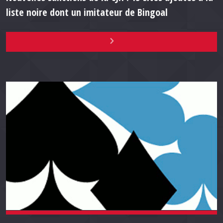
liste noire dont un imitateur de Bingoal