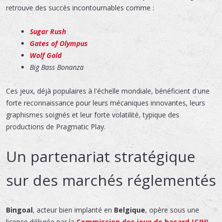
retrouve des succès incontournables comme :
Sugar Rush
Gates of Olympus
Wolf Gold
Big Bass Bonanza
Ces jeux, déjà populaires à l'échelle mondiale, bénéficient d'une
forte reconnaissance pour leurs mécaniques innovantes, leurs
graphismes soignés et leur forte volatilité, typique des
productions de Pragmatic Play.
Un partenariat stratégique
sur des marchés réglementés
Bingoal
, acteur bien implanté en
Belgique
, opère sous une
licence délivrée par la
Commission des jeux de hasard (CJH)
,