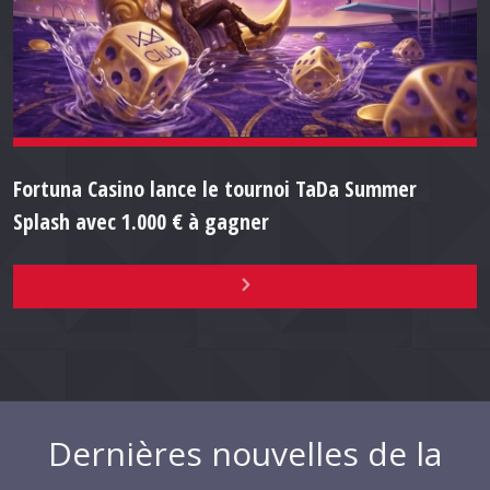
Fortuna Casino lance le tournoi TaDa Summer
Splash avec 1.000 € à gagner
Dernières nouvelles de la