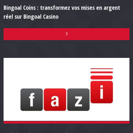
Bingoal Coins : transformez vos mises en argent
réel sur Bingoal Casino