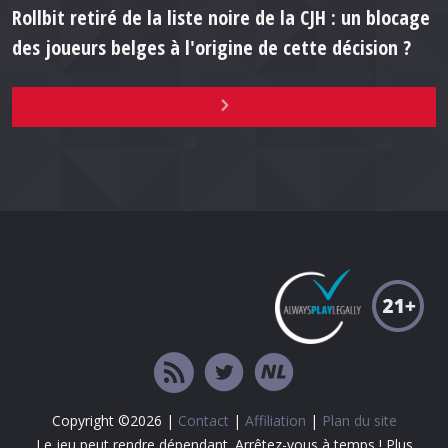
Rollbit retiré de la liste noire de la CJH : un blocage
des joueurs belges à l'origine de cette décision ?
Copyright ©2026 |
Contact
|
Affiliation
|
Plan du site
Le jeu peut rendre dépendant. Arrêtez-vous à temps ! Plus