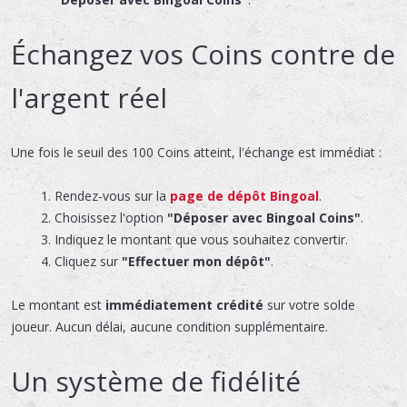
Échangez vos Coins contre de
l'argent réel
Une fois le seuil des 100 Coins atteint, l'échange est immédiat :
Rendez-vous sur la
page de dépôt Bingoal
.
Choisissez l'option
"Déposer avec Bingoal Coins"
.
Indiquez le montant que vous souhaitez convertir.
Cliquez sur
"Effectuer mon dépôt"
.
Le montant est
immédiatement crédité
sur votre solde
joueur. Aucun délai, aucune condition supplémentaire.
Un système de fidélité