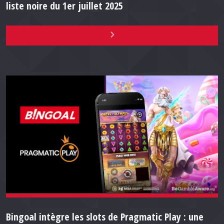
liste noire du 1er juillet 2025
Bingoal intègre les slots de Pragmatic Play : une