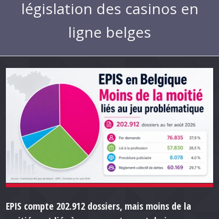
législation des casinos en
ligne belges
EPIS compte 202.912 dossiers, mais moins de la