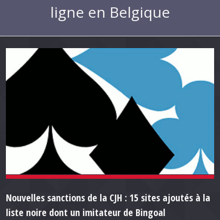
ligne en Belgique
Nouvelles sanctions de la CJH : 15 sites ajoutés à la
liste noire dont un imitateur de Bingoal