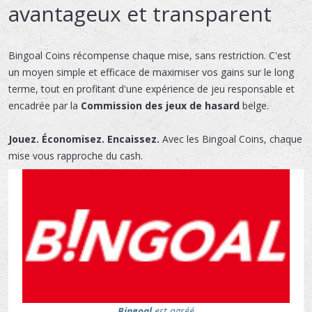
avantageux et transparent
Bingoal Coins récompense chaque mise, sans restriction. C'est
un moyen simple et efficace de maximiser vos gains sur le long
terme, tout en profitant d'une expérience de jeu responsable et
encadrée par la
Commission des jeux de hasard
belge.
Jouez. Économisez. Encaissez.
Avec les Bingoal Coins, chaque
mise vous rapproche du cash.
Bingoal
est agréé