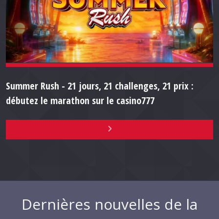
Summer Rush - 21 jours, 21 challenges, 21 prix :
débutez le marathon sur le casino777
Dernières nouvelles de la