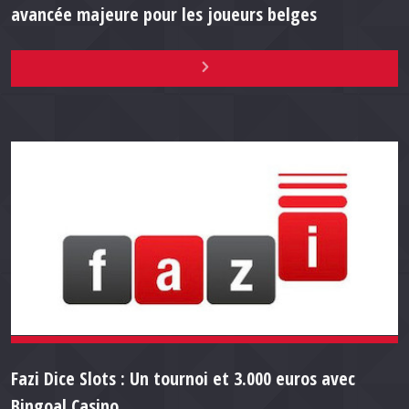
avancée majeure pour les joueurs belges
Fazi Dice Slots : Un tournoi et 3.000 euros avec
Bingoal Casino