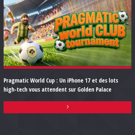
Pragmatic World Cup : Un iPhone 17 et des lots
high-tech vous attendent sur Golden Palace