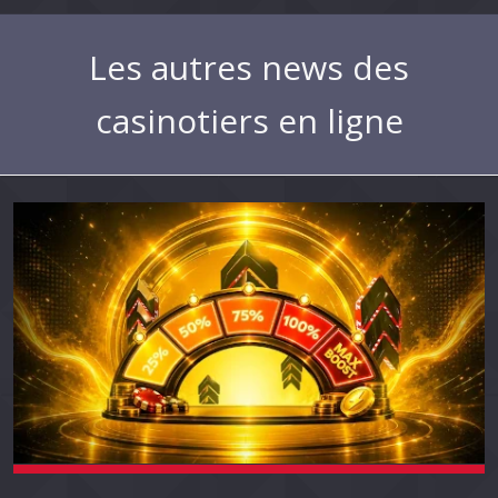
Les autres news des
casinotiers en ligne