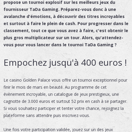
propose un tournoi explosif sur les meilleurs jeux du
fournisseur TaDa Gaming. Préparez-vous donc à une
avalanche d'émotions, à découvrir des titres incroyables
et surtout à faire le plein de cash. Pour progresser dans le
classement, tout ce que vous avez à faire, c'est obtenir le
plus gros multiplicateur sur un tour. Alors, qu'attendez-
vous pour vous lancer dans le tournoi TaDa Gaming ?
Empochez jusqu'à 400 euros !
Le casino Golden Palace vous offre un tournoi exceptionnel pour
finir le mois de mars en beauté. Au programme de cet
évènement incroyable, un catalogue de jeux prestigieux, une
cagnotte de 3.000 euros et surtout 52 prix en cash à se partager.
Si vous souhaitez participer et tenter votre chance, rejoignez la
plateforme sans attendre puis inscrivez-vous.
Une fois votre participation validée, jouez sur un des jeux