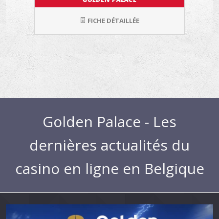
FICHE DÉTAILLÉE
Golden Palace - Les
dernières actualités du
casino en ligne en Belgique