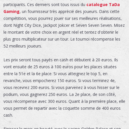
participants. Ces derniers sont tous issus du
catalogue TaDa
Gaming
, un fournisseur très apprécié des joueurs. Dans cette
compétition, vous pourrez jouer sur ses meilleures réalisations,
dont Night City Dice, Jackpot Jokcer et Seven Seven Seven. Misez
le montant de votre choix en argent réel et tentez d'obtenir le
plus gros multiplicateur sur un tour. Le tournoi récompense les
52 meilleurs joueurs.
Les prix seront tous payés en cash et débutent à 20 euros. Ils
vont ensuite de 25 euros à 100 euros pour les places situées
entre la 51e et la 6e place. Si vous atteignez le top 5, en
revanche, vous empocherez 150 euros. Si vous terminez 4e,
vous recevrez 200 euros. Si vous parvenez à vous hisser sur le
podium, vous gagnerez 250 euros. La 2e place, de son côté,
vous récompense avec 300 euros. Quant à la première place, elle
vous permet de repartir avec la coquette somme de 400 euros
cash.
Finissez le mois en beauté avec le casino Golden Palace et son