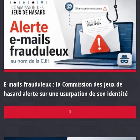
E-mails frauduleux : la Commission des jeux de
hasard alerte sur une usurpation de son identité