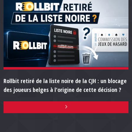
Rollbit retiré de la liste noire de la CJH : un blocage
des joueurs belges à l'origine de cette décision ?