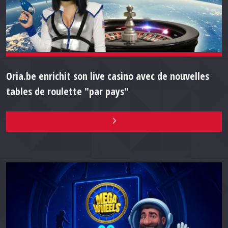
Oria.be enrichit son live casino avec de nouvelles
tables de roulette "par pays"