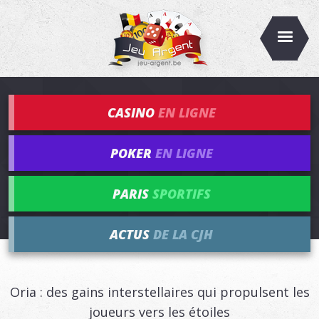
CASINO
EN LIGNE
POKER
EN LIGNE
PARIS
SPORTIFS
ACTUS
DE LA CJH
Oria : des gains interstellaires qui propulsent les
joueurs vers les étoiles