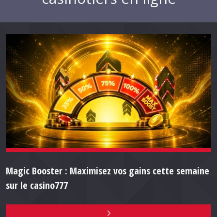
Magic Booster : Maximisez vos gains cette semaine
sur le casino777