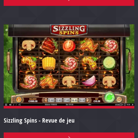
Sizzling Spins - Revue de jeu