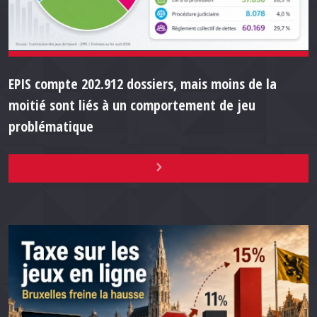
EPIS compte 202.912 dossiers, mais moins de la
moitié sont liés à un comportement de jeu
problématique