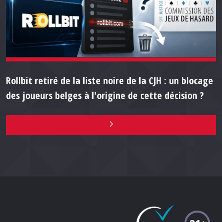
Rollbit retiré de la liste noire de la CJH : un blocage
des joueurs belges à l'origine de cette décision ?