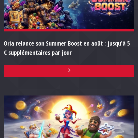
Oria relance son Summer Boost en août : jusqu'à 5
€ supplémentaires par jour