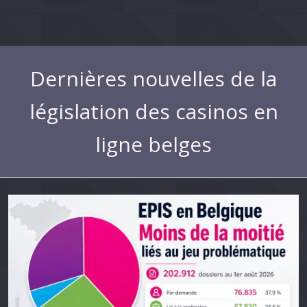
Dernières nouvelles de la
législation des casinos en
ligne belges