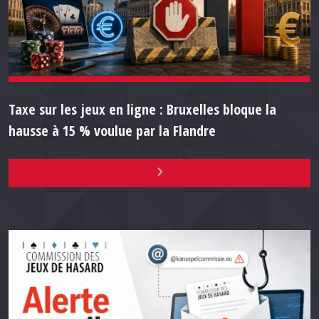
Taxe sur les jeux en ligne : Bruxelles bloque la
hausse à 15 % voulue par la Flandre