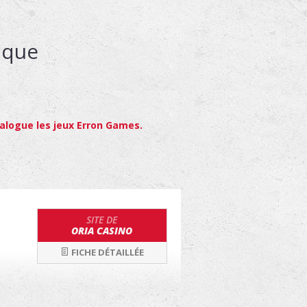
ique
talogue les jeux Erron Games.
SITE DE
ORIA CASINO
FICHE DÉTAILLÉE