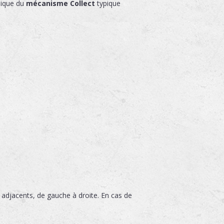
nique du
mécanisme Collect
typique
djacents, de gauche à droite. En cas de