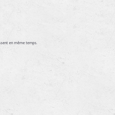
aissent en même temps.