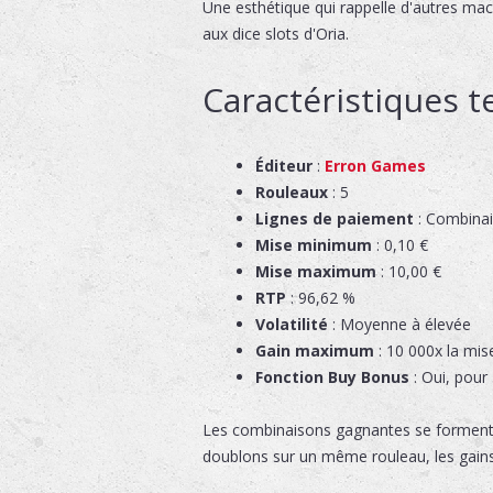
Une esthétique qui rappelle d'autres m
aux dice slots d'Oria.
Caractéristiques 
Éditeur
:
Erron Games
Rouleaux
: 5
Lignes de paiement
: Combinai
Mise minimum
: 0,10 €
Mise maximum
: 10,00 €
RTP
: 96,62 %
Volatilité
: Moyenne à élevée
Gain maximum
: 10 000x la mis
Fonction Buy Bonus
: Oui, pour
Les combinaisons gagnantes se forment 
doublons sur un même rouleau, les gains 