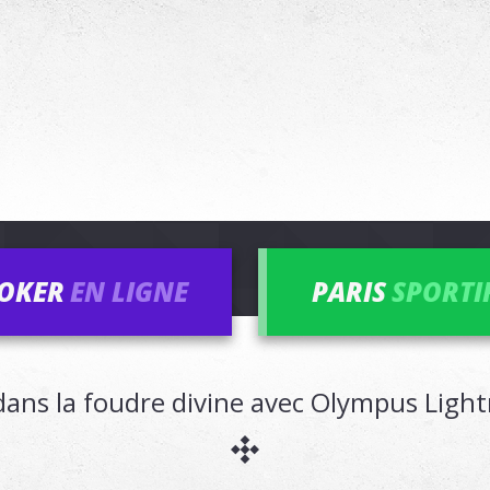
OKER
EN LIGNE
PARIS
SPORTI
dans la foudre divine avec Olympus Light