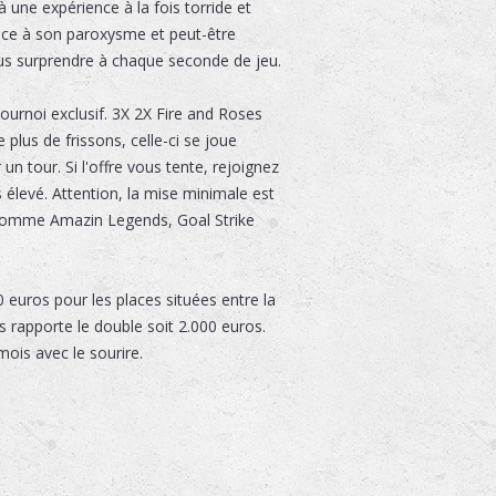
 une expérience à la fois torride et
nce à son paroxysme et peut-être
us surprendre à chaque seconde de jeu.
ournoi exclusif. 3X 2X Fire and Roses
plus de frissons, celle-ci se joue
un tour. Si l'offre vous tente, rejoignez
s élevé. Attention, la mise minimale est
x comme Amazin Legends, Goal Strike
 euros pour les places situées entre la
s rapporte le double soit 2.000 euros.
mois avec le sourire.