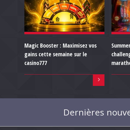
Magic Booster : Maximisez vos
Summer 
gains cette semaine sur le
challeng
casino777
maratho
Dernières nouvel