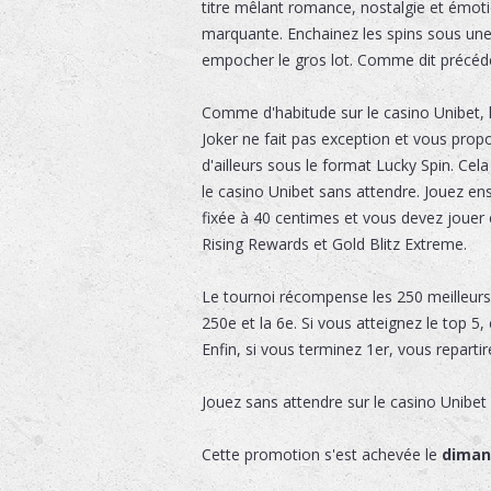
titre mêlant romance, nostalgie et émoti
marquante. Enchainez les spins sous une
empocher le gros lot. Comme dit précéde
Comme d'habitude sur le casino Unibet, l
Joker ne fait pas exception et vous propo
d'ailleurs sous le format Lucky Spin. Cela
le casino Unibet sans attendre. Jouez ens
fixée à 40 centimes et vous devez jouer
Rising Rewards et Gold Blitz Extreme.
Le tournoi récompense les 250 meilleurs 
250e et la 6e. Si vous atteignez le top 5
Enfin, si vous terminez 1er, vous reparti
Jouez sans attendre sur le casino Unibet e
Cette promotion s'est achevée le
dimanc