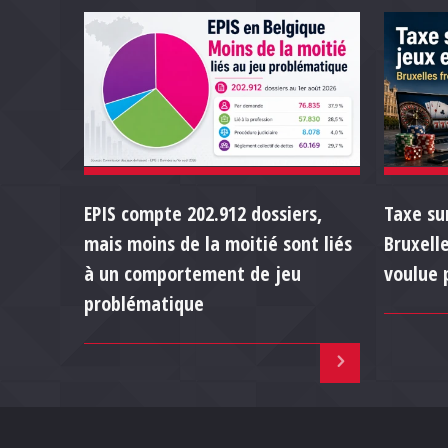
EPIS compte 202.912 dossiers,
Taxe sur
mais moins de la moitié sont liés
Bruxell
à un comportement de jeu
voulue 
problématique