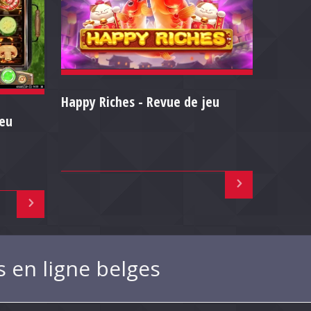
Happy Riches - Revue de jeu
jeu
s en ligne belges