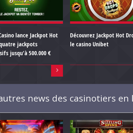
Casino lance Jackpot Hot
Découvrez Jackpot Hot Dr
 quatre jackpots
le casino Unibet
sifs jusqu'à 500.000 €
autres news des casinotiers en 