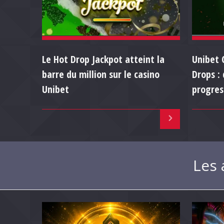
Le Hot Drop Jackpot atteint la
Unibet 
barre du million sur le casino
Drops :
Unibet
progres
Les 