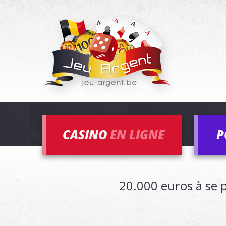
CASINO
EN LIGNE
P
20.000 euros à se p