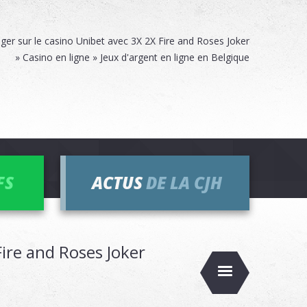
ger sur le casino Unibet avec 3X 2X Fire and Roses Joker
» Casino en ligne » Jeux d'argent en ligne en Belgique
FS
ACTUS
DE LA CJH
Fire and Roses Joker