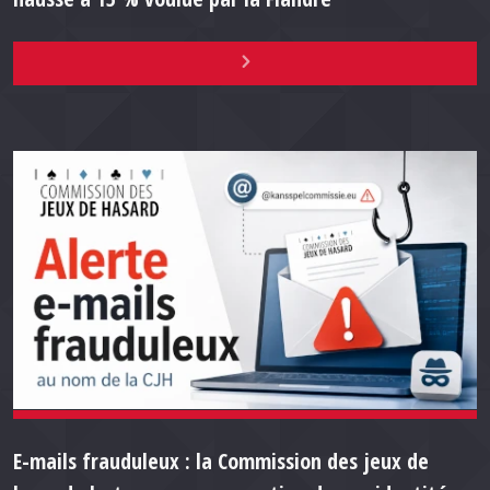
E-mails frauduleux : la Commission des jeux de