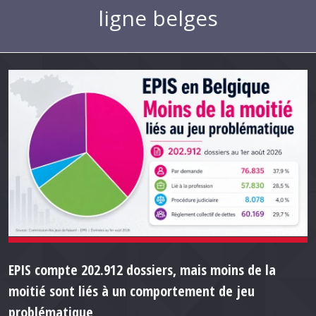
ligne belges
EPIS compte 202.912 dossiers, mais moins de la
moitié sont liés à un comportement de jeu
problématique