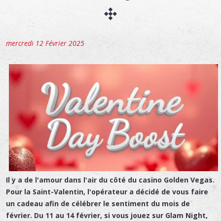
mercredi 12 Février 2025
Il y a de l'amour dans l'air du côté du casino Golden Vegas.
Pour la Saint-Valentin, l'opérateur a décidé de vous faire
un cadeau afin de célébrer le sentiment du mois de
février. Du 11 au 14 février, si vous jouez sur Glam Night,