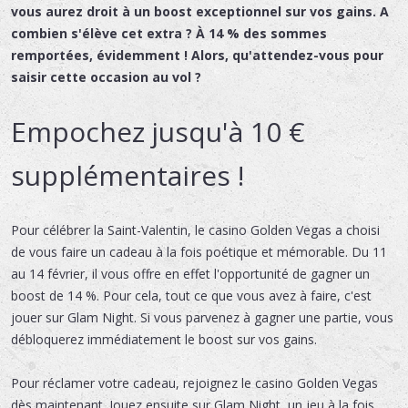
vous aurez droit à un boost exceptionnel sur vos gains. A
combien s'élève cet extra ? À 14 % des sommes
remportées, évidemment ! Alors, qu'attendez-vous pour
saisir cette occasion au vol ?
Empochez jusqu'à 10 €
supplémentaires !
Pour célébrer la Saint-Valentin, le casino Golden Vegas a choisi
de vous faire un cadeau à la fois poétique et mémorable. Du 11
au 14 février, il vous offre en effet l'opportunité de gagner un
boost de 14 %. Pour cela, tout ce que vous avez à faire, c'est
jouer sur Glam Night. Si vous parvenez à gagner une partie, vous
débloquerez immédiatement le boost sur vos gains.
Pour réclamer votre cadeau, rejoignez le casino Golden Vegas
dès maintenant. Jouez ensuite sur Glam Night, un jeu à la fois