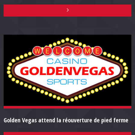
Golden Vegas attend la réouverture de pied ferme