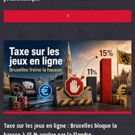
Taxe sur les jeux en ligne : Bruxelles bloque la
hausse à 15 % voulue par la Flandre