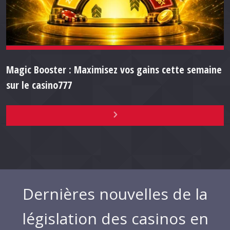
Magic Booster : Maximisez vos gains cette semaine
sur le casino777
Dernières nouvelles de la
législation des casinos en