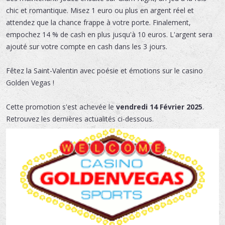
chic et romantique. Misez 1 euro ou plus en argent réel et
attendez que la chance frappe à votre porte. Finalement,
empochez 14 % de cash en plus jusqu'à 10 euros. L'argent sera
ajouté sur votre compte en cash dans les 3 jours.
Fêtez la Saint-Valentin avec poésie et émotions sur le casino
Golden Vegas !
Cette promotion s'est achevée le
vendredi 14 Février 2025
.
Retrouvez les dernières actualités ci-dessous.