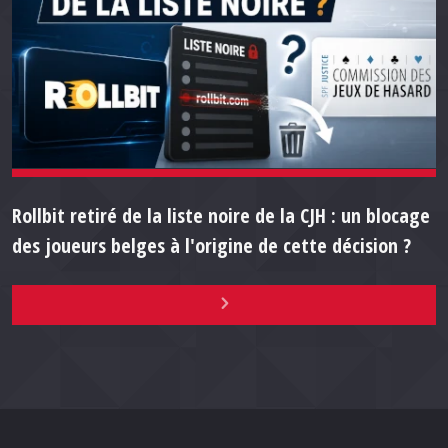
Rollbit retiré de la liste noire de la CJH : un blocage
des joueurs belges à l'origine de cette décision ?