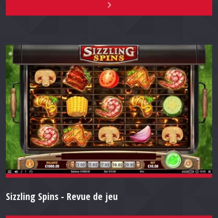
Sizzling Spins - Revue de jeu