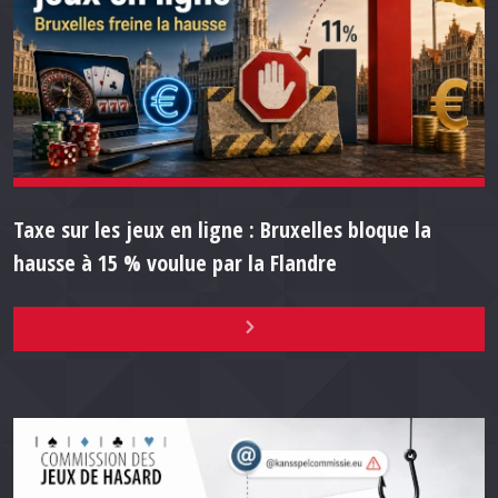
Taxe sur les jeux en ligne : Bruxelles bloque la
hausse à 15 % voulue par la Flandre