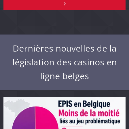
Dernières nouvelles de la
législation des casinos en
ligne belges