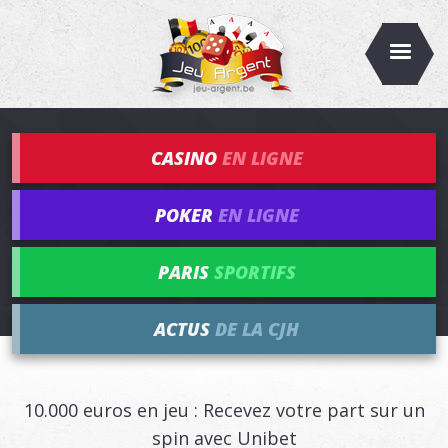
CASINO
EN LIGNE
POKER
EN LIGNE
PARIS
SPORTIFS
ACTUS
DE LA CJH
10.000 euros en jeu : Recevez votre part sur un
spin avec Unibet