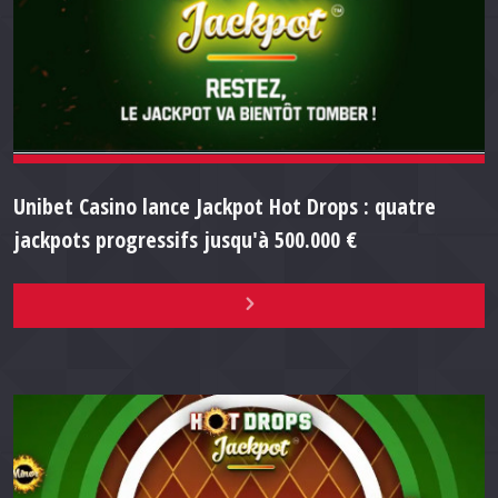
Unibet Casino lance Jackpot Hot Drops : quatre
jackpots progressifs jusqu'à 500.000 €