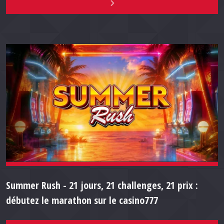
Summer Rush - 21 jours, 21 challenges, 21 prix :
débutez le marathon sur le casino777