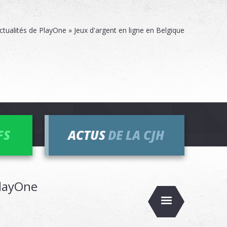
ctualités de PlayOne » Jeux d'argent en ligne en Belgique
FS
ACTUS
DE LA CJH
PlayOne