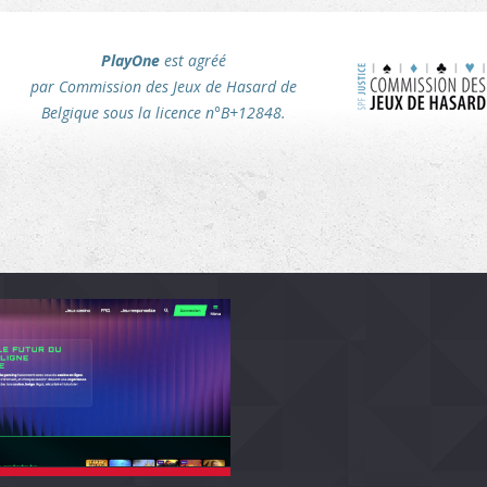
PlayOne
est agréé
par Commission des Jeux de Hasard de
Belgique sous la licence n°B+12848.