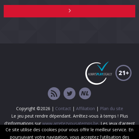
Copyright ©2026 |
Contact
|
Affiliation
|
Plan du site
Le jeu peut rendre dépendant. Arrêtez-vous à temps ! Plus
d'informations sur
www.arretezvousatemps.be
. Les jeux d'argent
Ce site utilise des cookies pour vous offrir le meilleur service. En
sont interdits aux mineurs.
poursuivant votre navigation, vous acceptez l'utilisation des