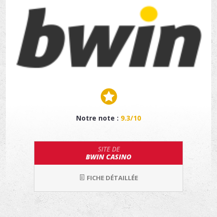
Notre note :
9.3/10
SITE DE
BWIN CASINO
FICHE DÉTAILLÉE