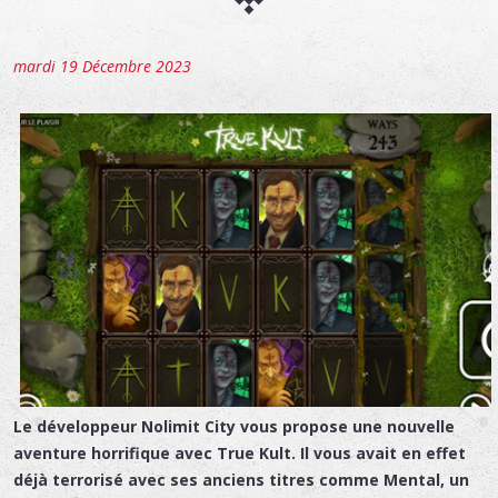
mardi 19 Décembre 2023
Le développeur Nolimit City vous propose une nouvelle
aventure horrifique avec True Kult. Il vous avait en effet
déjà terrorisé avec ses anciens titres comme Mental, un