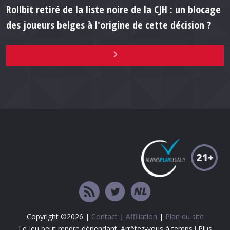
Rollbit retiré de la liste noire de la CJH : un blocage
des joueurs belges à l'origine de cette décision ?
Copyright ©2026 |
Contact
|
Affiliation
|
Plan du site
Le jeu peut rendre dépendant. Arrêtez-vous à temps ! Plus