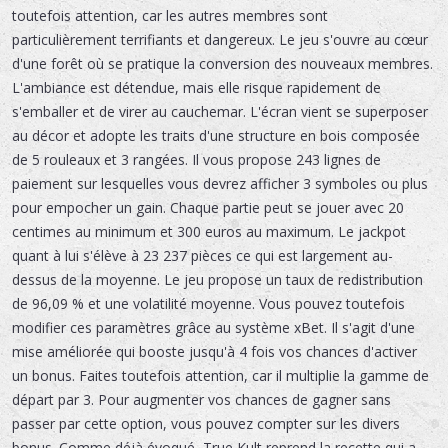
toutefois attention, car les autres membres sont
particulièrement terrifiants et dangereux. Le jeu s'ouvre au cœur
d'une forêt où se pratique la conversion des nouveaux membres.
L'ambiance est détendue, mais elle risque rapidement de
s'emballer et de virer au cauchemar. L'écran vient se superposer
au décor et adopte les traits d'une structure en bois composée
de 5 rouleaux et 3 rangées. Il vous propose 243 lignes de
paiement sur lesquelles vous devrez afficher 3 symboles ou plus
pour empocher un gain. Chaque partie peut se jouer avec 20
centimes au minimum et 300 euros au maximum. Le jackpot
quant à lui s'élève à 23 237 pièces ce qui est largement au-
dessus de la moyenne. Le jeu propose un taux de redistribution
de 96,09 % et une volatilité moyenne. Vous pouvez toutefois
modifier ces paramètres grâce au système xBet. Il s'agit d'une
mise améliorée qui booste jusqu'à 4 fois vos chances d'activer
un bonus. Faites toutefois attention, car il multiplie la gamme de
départ par 3. Pour augmenter vos chances de gagner sans
passer par cette option, vous pouvez compter sur les divers
bonus. Comme déjà évoqué, True Kult reprend la recette qui a