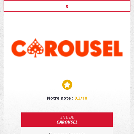
3
Notre note :
9.3/10
SITE DE
CAROUSEL