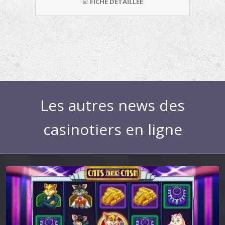
FICHE DÉTAILLÉE
Les autres news des
casinotiers en ligne