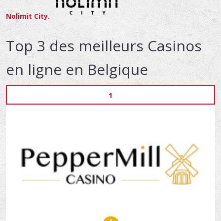
Nolimit City.
Top 3 des meilleurs Casinos
en ligne en Belgique
1