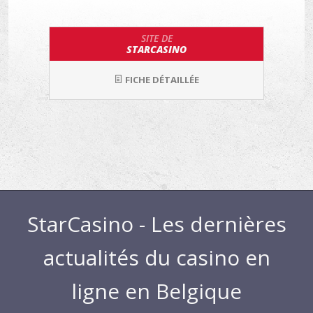
SITE DE
STARCASINO
FICHE DÉTAILLÉE
StarCasino - Les dernières
actualités du casino en
ligne en Belgique