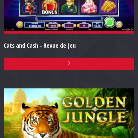
Cats and Cash - Revue de jeu