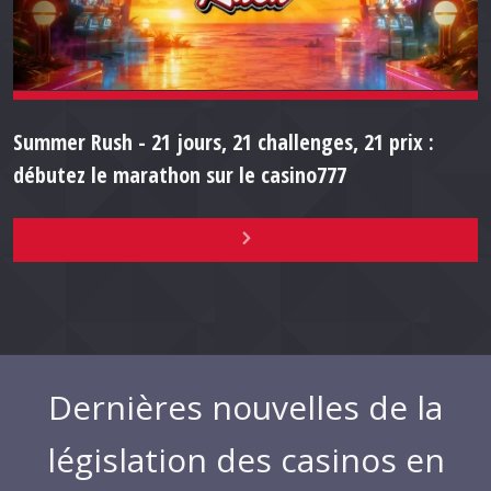
Summer Rush - 21 jours, 21 challenges, 21 prix :
débutez le marathon sur le casino777
Dernières nouvelles de la
législation des casinos en