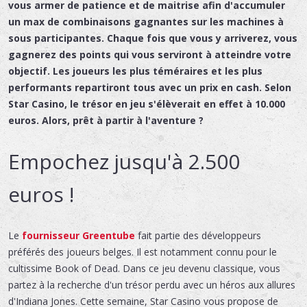
vous armer de patience et de maitrise afin d'accumuler
un max de combinaisons gagnantes sur les machines à
sous participantes. Chaque fois que vous y arriverez, vous
gagnerez des points qui vous serviront à atteindre votre
objectif. Les joueurs les plus téméraires et les plus
performants repartiront tous avec un prix en cash. Selon
Star Casino, le trésor en jeu s'élèverait en effet à 10.000
euros. Alors, prêt à partir à l'aventure ?
Empochez jusqu'à 2.500
euros !
Le
fournisseur Greentube
fait partie des développeurs
préférés des joueurs belges. Il est notamment connu pour le
cultissime Book of Dead. Dans ce jeu devenu classique, vous
partez à la recherche d'un trésor perdu avec un héros aux allures
d'Indiana Jones. Cette semaine, Star Casino vous propose de