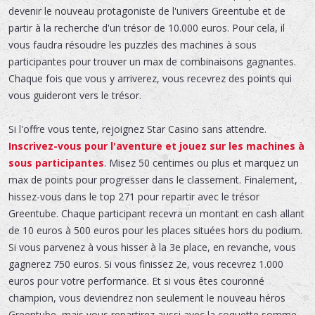
devenir le nouveau protagoniste de l'univers Greentube et de
partir à la recherche d'un trésor de 10.000 euros. Pour cela, il
vous faudra résoudre les puzzles des machines à sous
participantes pour trouver un max de combinaisons gagnantes.
Chaque fois que vous y arriverez, vous recevrez des points qui
vous guideront vers le trésor.
Si l'offre vous tente, rejoignez Star Casino sans attendre.
Inscrivez-vous pour l'aventure et jouez sur les machines à
sous participantes
. Misez 50 centimes ou plus et marquez un
max de points pour progresser dans le classement. Finalement,
hissez-vous dans le top 271 pour repartir avec le trésor
Greentube. Chaque participant recevra un montant en cash allant
de 10 euros à 500 euros pour les places situées hors du podium.
Si vous parvenez à vous hisser à la 3e place, en revanche, vous
gagnerez 750 euros. Si vous finissez 2e, vous recevrez 1.000
euros pour votre performance. Et si vous êtes couronné
champion, vous deviendrez non seulement le nouveau héros
Greentube, mais vous repartirez aussi avec la coquette somme