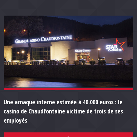
Une arnaque interne estimée à 40.000 euros : le
casino de Chaudfontaine victime de trois de ses
employés