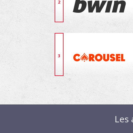
2
3
Les 