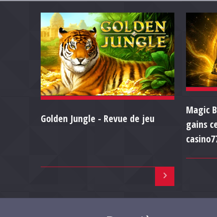
Magic B
Golden Jungle - Revue de jeu
gains c
casino7