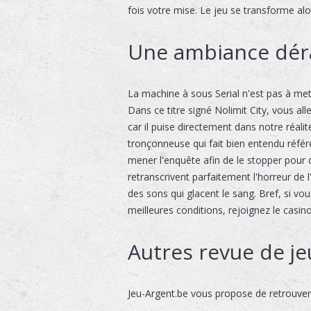
fois votre mise. Le jeu se transforme alo
Une ambiance déra
La machine à sous Serial n'est pas à me
Dans ce titre signé Nolimit City, vous al
car il puise directement dans notre réali
tronçonneuse qui fait bien entendu référ
mener l'enquête afin de le stopper pour d
retranscrivent parfaitement l'horreur de 
des sons qui glacent le sang. Bref, si vou
meilleures conditions, rejoignez le casino
Autres revue de je
Jeu-Argent.be vous propose de retrouve