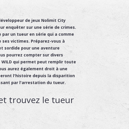
développeur de jeux Nolimit City
our enquêter sur une série de crimes.
e par un tueur en série qui a comme
de ses victimes. Préparez-vous à
et sordide pour une aventure
us pourrez compter sur divers
WILD qui permet peut remplir toute
ous aurez également droit à une
eront l'histoire depuis la disparition
sant par l'arrestation du tueur.
t trouvez le tueur