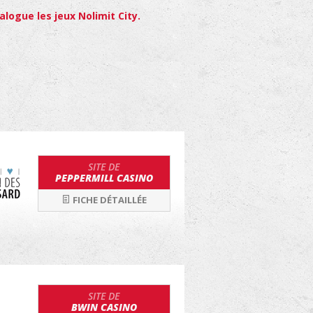
alogue les jeux Nolimit City.
SITE DE
PEPPERMILL CASINO
FICHE DÉTAILLÉE
SITE DE
BWIN CASINO