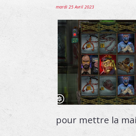
mardi 25 Avril 2023
pour mettre la main