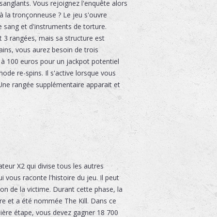
anglants. Vous rejoignez l'enquête alors
 à la tronçonneuse ? Le jeu s'ouvre
 sang et d'instruments de torture.
t 3 rangées, mais sa structure est
ains, vous aurez besoin de trois
 à 100 euros pour un jackpot potentiel
de re-spins. Il s'active lorsque vous
 Une rangée supplémentaire apparait et
teur X2 qui divise tous les autres
vous raconte l'histoire du jeu. Il peut
n de la victime. Durant cette phase, la
tre et a été nommée The Kill. Dans ce
rnière étape, vous devez gagner 18 700