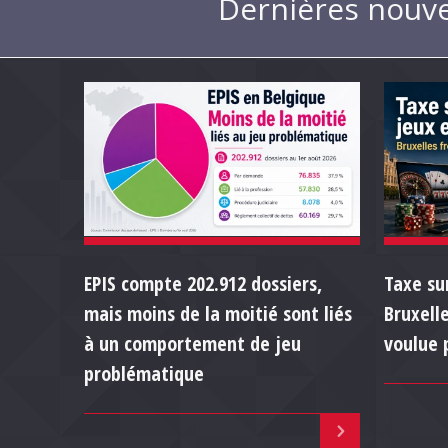
Dernières nouvel
EPIS compte 202.912 dossiers,
Taxe sur
mais moins de la moitié sont liés
Bruxell
à un comportement de jeu
voulue 
problématique