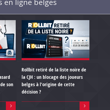
s en ligne belges
Rollbit retiré de la liste noire de
asard
la CJH : un blocage des joueurs
 de son
belges à l'origine de cette
décision ?