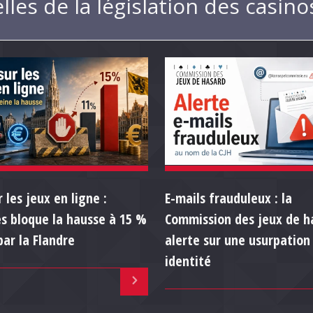
les de la législation des casino
 les jeux en ligne :
E-mails frauduleux : la
es bloque la hausse à 15 %
Commission des jeux de h
par la Flandre
alerte sur une usurpation
identité