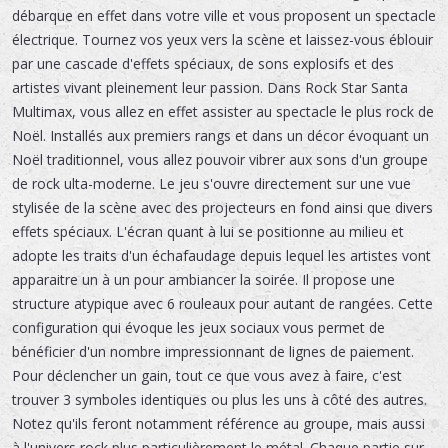
débarque en effet dans votre ville et vous proposent un spectacle
électrique. Tournez vos yeux vers la scène et laissez-vous éblouir
par une cascade d'effets spéciaux, de sons explosifs et des
artistes vivant pleinement leur passion. Dans Rock Star Santa
Multimax, vous allez en effet assister au spectacle le plus rock de
Noël. Installés aux premiers rangs et dans un décor évoquant un
Noël traditionnel, vous allez pouvoir vibrer aux sons d'un groupe
de rock ulta-moderne. Le jeu s'ouvre directement sur une vue
stylisée de la scène avec des projecteurs en fond ainsi que divers
effets spéciaux. L'écran quant à lui se positionne au milieu et
adopte les traits d'un échafaudage depuis lequel les artistes vont
apparaitre un à un pour ambiancer la soirée. Il propose une
structure atypique avec 6 rouleaux pour autant de rangées. Cette
configuration qui évoque les jeux sociaux vous permet de
bénéficier d'un nombre impressionnant de lignes de paiement.
Pour déclencher un gain, tout ce que vous avez à faire, c'est
trouver 3 symboles identiques ou plus les uns à côté des autres.
Notez qu'ils feront notamment référence au groupe, mais aussi
à l'univers rock plus particulièrement le métal. Chaque partie sur