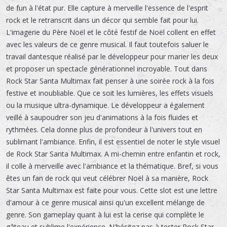
de fun à l'état pur. Elle capture à merveille l'essence de l'esprit
rock et le retranscrit dans un décor qui semble fait pour lui.
L'imagerie du Père Noël et le côté festif de Noël collent en effet
avec les valeurs de ce genre musical. Il faut toutefois saluer le
travail dantesque réalisé par le développeur pour marier les deux
et proposer un spectacle générationnel incroyable. Tout dans
Rock Star Santa Multimax fait penser à une soirée rock à la fois
festive et inoubliable. Que ce soit les lumières, les effets visuels
ou la musique ultra-dynamique. Le développeur a également
veillé à saupoudrer son jeu d'animations à la fois fluides et
rythmées. Cela donne plus de profondeur à l'univers tout en
sublimant l'ambiance. Enfin, il est essentiel de noter le style visuel
de Rock Star Santa Multimax. A mi-chemin entre enfantin et rock,
il colle à merveille avec l'ambiance et la thématique. Bref, si vous
êtes un fan de rock qui veut célébrer Noël à sa manière, Rock
Star Santa Multimax est faite pour vous. Cette slot est une lettre
d'amour à ce genre musical ainsi qu'un excellent mélange de
genre. Son gameplay quant à lui est la cerise qui complète le
gâteau et sublime l'expérience. N'hésitez pas à tester Rock Star