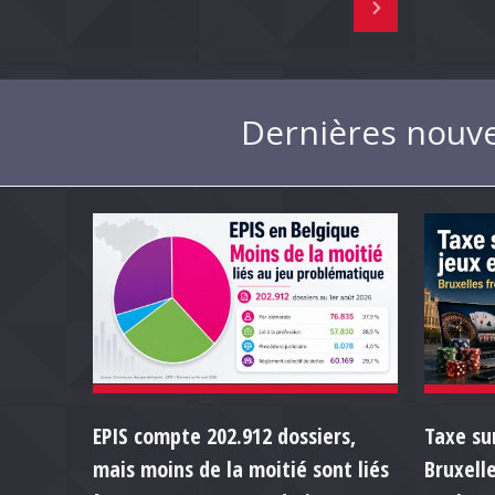
Dernières nouvel
EPIS compte 202.912 dossiers,
Taxe sur
mais moins de la moitié sont liés
Bruxell