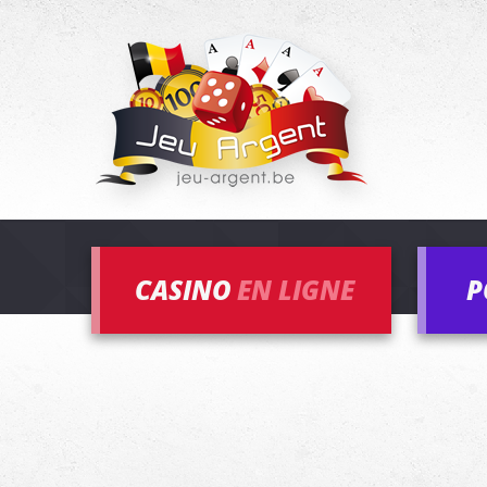
CASINO
EN LIGNE
P