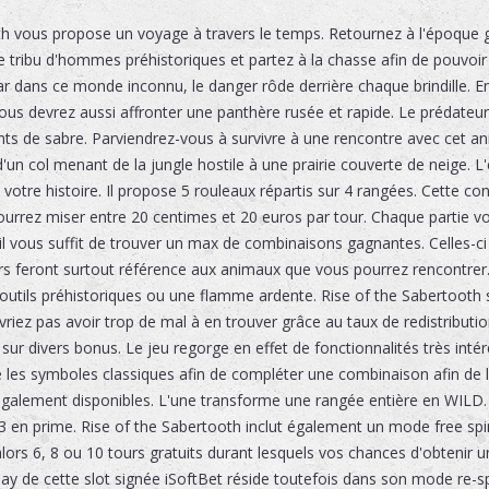
h vous propose un voyage à travers le temps. Retournez à l'époque g
tribu d'hommes préhistoriques et partez à la chasse afin de pouvoir su
r dans ce monde inconnu, le danger rôde derrière chaque brindille.
vous devrez aussi affronter une panthère rusée et rapide. Le prédateur
nts de sabre. Parviendrez-vous à survivre à une rencontre avec cet a
'un col menant de la jungle hostile à une prairie couverte de neige. L
 votre histoire. Il propose 5 rouleaux répartis sur 4 rangées. Cette c
ourrez miser entre 20 centimes et 20 euros par tour. Chaque partie vo
, il vous suffit de trouver un max de combinaisons gagnantes. Celles
rs feront surtout référence aux animaux que vous pourrez rencontrer.
s outils préhistoriques ou une flamme ardente. Rise of the Sabertoot
iez pas avoir trop de mal à en trouver grâce au taux de redistributi
ur divers bonus. Le jeu regorge en effet de fonctionnalités très int
tre les symboles classiques afin de compléter une combinaison afin de
galement disponibles. L'une transforme une rangée entière en WILD. 
 X3 en prime. Rise of the Sabertooth inclut également un mode free sp
alors 6, 8 ou 10 tours gratuits durant lesquels vos chances d'obteni
ay de cette slot signée iSoftBet réside toutefois dans son mode re-spi