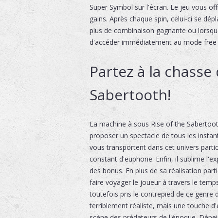
Super Symbol sur l'écran. Le jeu vous of
gains. Après chaque spin, celui-ci se dé
plus de combinaison gagnante ou lorsque 
d'accéder immédiatement au mode free s
Partez à la chasse
Sabertooth!
La machine à sous Rise of the Sabertooth
proposer un spectacle de tous les instan
vous transportent dans cet univers particu
constant d'euphorie. Enfin, il sublime l
des bonus. En plus de sa réalisation part
faire voyager le joueur à travers le temp
toutefois pris le contrepied de ce genre
terriblement réaliste, mais une touche d'
scène des prédateurs de l'époque. Dépei