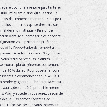
lacière pour une aventure palpitante au
rvivre au froid ainsi qu'à la faim. La
 En plus de l'immense mammouth qui peut
 le plus dangereux qui se dressera sur
nimal devenu mythique ? Rise of the
'écran vient se superposer à ce décor et
onfiguration vous permet de profiter de 20
us offre l'opportunité de remporter
-ci peuvent être formées avec 3 symboles
 Vous retrouverez aussi d'autres
h se montre plutôt généreux concernant
on de 96 % du jeu. Pour booster encore
éressantes à commencer par un WILD. Il
 la rendre gagnante ou booster sa valeur.
L'autre, de son côté, produit le même
ins. Pour y accéder, vous aurez besoin de
r un des WILDs seront boostées de
ns. Il s'active lorsque vous trouvez un