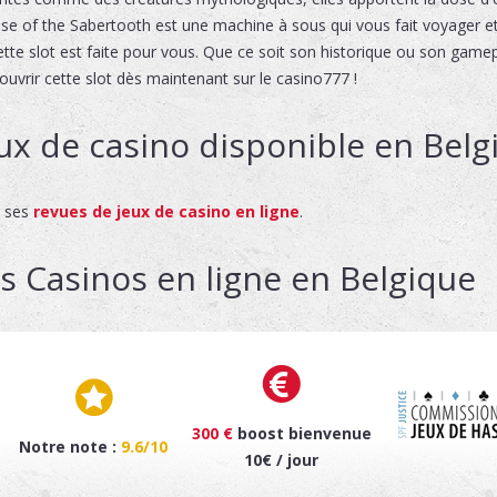
 Rise of the Sabertooth est une machine à sous qui vous fait voyager et
tte slot est faite pour vous. Que ce soit son historique ou son gamepla
ouvrir cette slot dès maintenant sur le casino777 !
ux de casino disponible en Belg
r ses
revues de jeux de casino en ligne
.
s Casinos en ligne en Belgique
300 €
boost bienvenue
Notre note :
9.6/10
10€ / jour