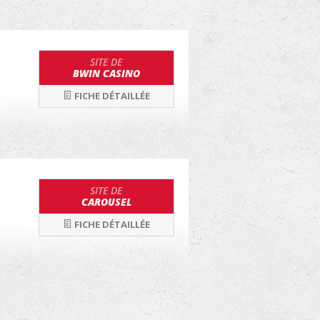
SITE DE
BWIN CASINO
FICHE DÉTAILLÉE
SITE DE
CAROUSEL
FICHE DÉTAILLÉE