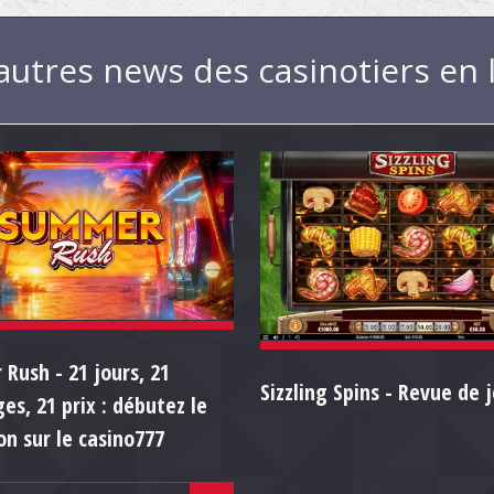
autres news des casinotiers en 
Rush - 21 jours, 21
Sizzling Spins - Revue de 
es, 21 prix : débutez le
n sur le casino777