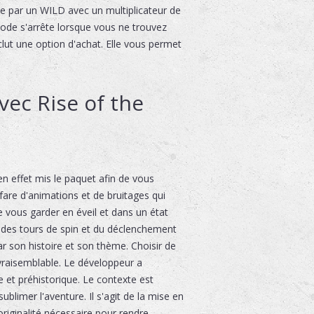
ée par un WILD avec un multiplicateur de
mode s'arrête lorsque vous ne trouvez
lut une option d'achat. Elle vous permet
vec Rise of the
n effet mis le paquet afin de vous
fare d'animations et de bruitages qui
de vous garder en éveil et dans un état
s des tours de spin et du déclenchement
ar son histoire et son thème. Choisir de
 vraisemblable. Le développeur a
 et préhistorique. Le contexte est
blimer l'aventure. Il s'agit de la mise en
iginalité nécessaire pour rendre