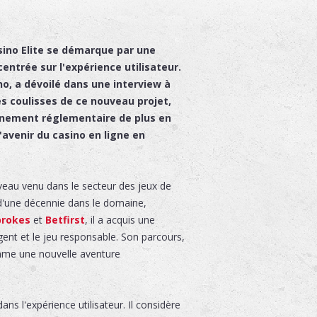
ino Elite se démarque par une
entrée sur l'expérience utilisateur.
o, a dévoilé dans une interview à
s coulisses de ce nouveau projet,
onnement réglementaire de plus en
l'avenir du casino en ligne en
eau venu dans le secteur des jeux de
 d'une décennie dans le domaine,
brokes
et
Betfirst
, il a acquis une
rgent et le jeu responsable. Son parcours,
comme une nouvelle aventure
ans l'expérience utilisateur. Il considère