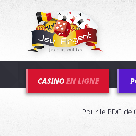
CASINO
EN LIGNE
P
Pour le PDG de C