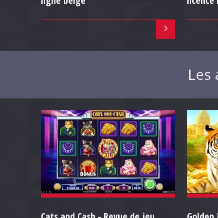
ligne belge
licence
Les 
Cats and Cash - Revue de jeu
Golden 