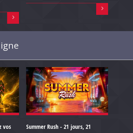
ligne
z vos
Summer Rush - 21 jours, 21