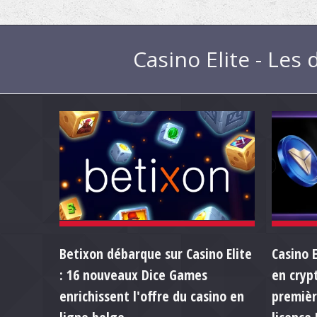
Casino Elite - Les
Betixon débarque sur Casino Elite
Casino E
: 16 nouveaux Dice Games
en cryp
enrichissent l'offre du casino en
premièr