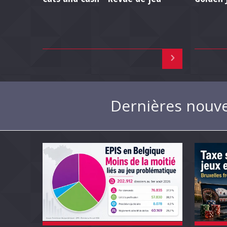
Dernières nouvel