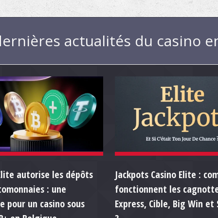
 dernières actualités du casino e
lite autorise les dépôts
Jackpots Casino Elite : c
tomonnaies : une
fonctionnent les cagnott
e pour un casino sous
Express, Cible, Big Win et