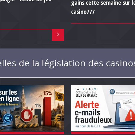
gains cette semaine sur l
casino777
les de la législation des casino