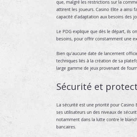
que, malgré les restrictions sur la commer
attirent les joueurs. Casino Elite a ainsi
capacité d'adaptation aux besoins des jo
Le PDG explique que dès le départ, ils on
besoins, pour offrir constamment une exp
Bien qu'aucune date de lancement officiel
techniques liés à la création de sa plat
large gamme de jeux provenant de fourn
Sécurité et protec
La sécurité est une priorité pour Casino E
ses utilisateurs un des niveaux de sécuri
notamment dans la lutte contre le blanch
bancaires.