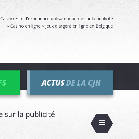
asino Elite, l'expérience utilisateur prime sur la publicité
» Casino en ligne » Jeux d'argent en ligne en Belgique
FS
ACTUS
DE LA CJH
 sur la publicité