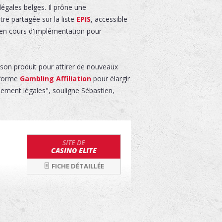
égales belges. Il prône une
re partagée sur la liste
EPIS
, accessible
nt en cours d'implémentation pour
e son produit pour attirer de nouveaux
teforme
Gambling Affiliation
pour élargir
ement légales", souligne Sébastien,
.
SITE DE
CASINO ELITE
FICHE DÉTAILLÉE