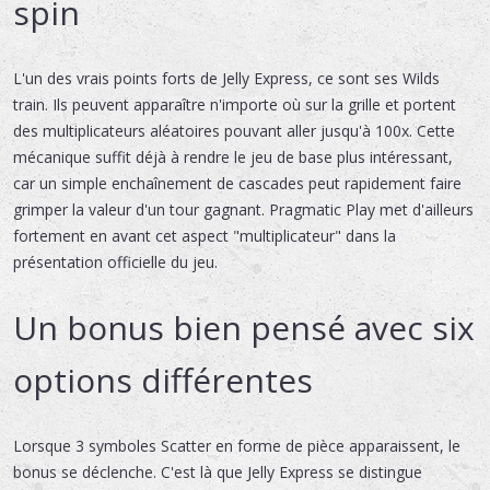
spin
L'un des vrais points forts de Jelly Express, ce sont ses Wilds
train. Ils peuvent apparaître n'importe où sur la grille et portent
des multiplicateurs aléatoires pouvant aller jusqu'à 100x. Cette
mécanique suffit déjà à rendre le jeu de base plus intéressant,
car un simple enchaînement de cascades peut rapidement faire
grimper la valeur d'un tour gagnant. Pragmatic Play met d'ailleurs
fortement en avant cet aspect "multiplicateur" dans la
présentation officielle du jeu.
Un bonus bien pensé avec six
options différentes
Lorsque 3 symboles Scatter en forme de pièce apparaissent, le
bonus se déclenche. C'est là que Jelly Express se distingue