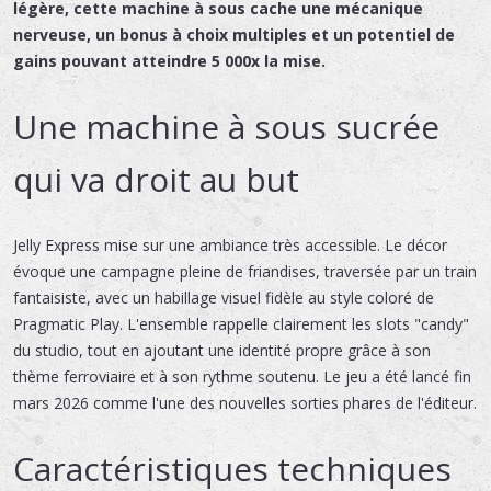
légère, cette machine à sous cache une mécanique
nerveuse, un bonus à choix multiples et un potentiel de
gains pouvant atteindre 5 000x la mise.
Une machine à sous sucrée
qui va droit au but
Jelly Express mise sur une ambiance très accessible. Le décor
évoque une campagne pleine de friandises, traversée par un train
fantaisiste, avec un habillage visuel fidèle au style coloré de
Pragmatic Play. L'ensemble rappelle clairement les slots "candy"
du studio, tout en ajoutant une identité propre grâce à son
thème ferroviaire et à son rythme soutenu. Le jeu a été lancé fin
mars 2026 comme l'une des nouvelles sorties phares de l'éditeur.
Caractéristiques techniques