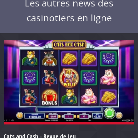
Les autres news des
casinotiers en ligne
Cats and Cash - Revue de jeu