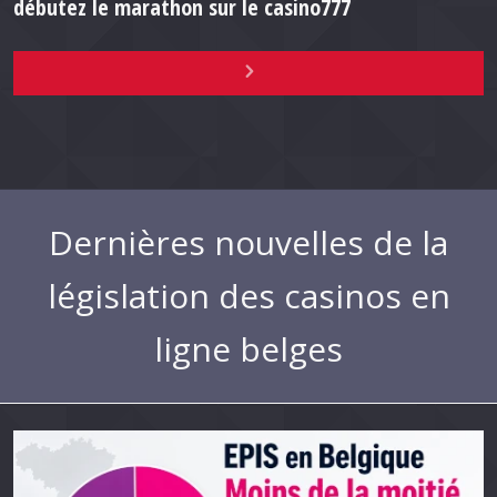
débutez le marathon sur le casino777
Dernières nouvelles de la
législation des casinos en
ligne belges