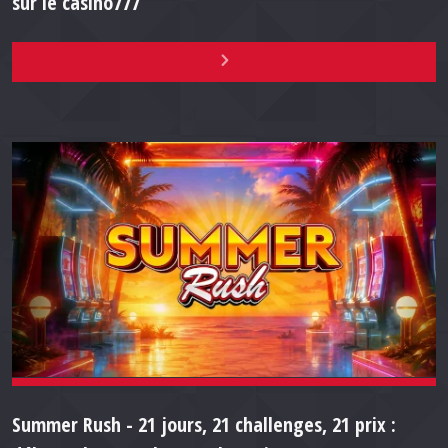
sur le casino777
Summer Rush - 21 jours, 21 challenges, 21 prix :