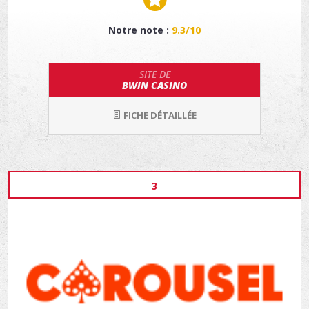
Notre note :
9.3/10
SITE DE
BWIN CASINO
FICHE DÉTAILLÉE
3