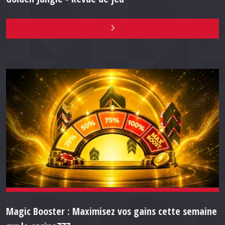
Magic Booster : Maximisez vos gains cette semaine