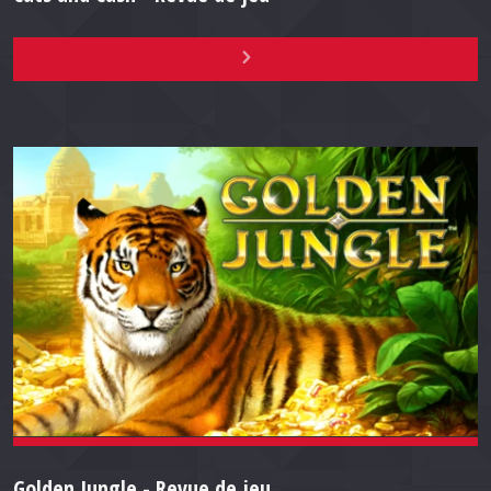
Golden Jungle - Revue de jeu