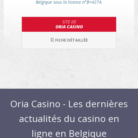
Belgique sous la licence n°B+4274.
SITE DE
ORIA CASINO
FICHE DÉTAILLÉE
Oria Casino - Les dernières
actualités du casino en
ligne en Belgique