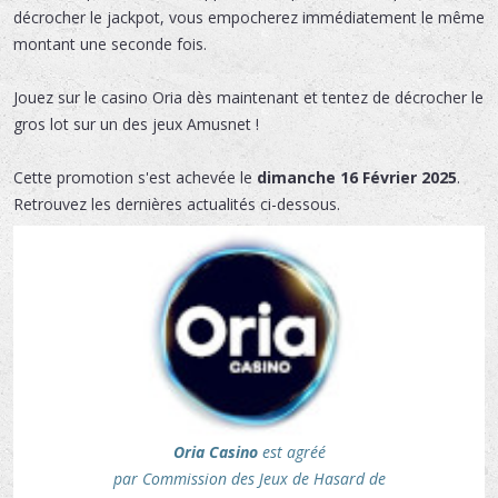
décrocher le jackpot, vous empocherez immédiatement le même
montant une seconde fois.
Jouez sur le casino Oria dès maintenant et tentez de décrocher le
gros lot sur un des jeux Amusnet !
Cette promotion s'est achevée le
dimanche 16 Février 2025
.
Retrouvez les dernières actualités ci-dessous.
Oria Casino
est agréé
par Commission des Jeux de Hasard de