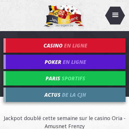
CASINO
EN LIGNE
POKER
EN LIGNE
PARIS
SPORTIFS
ACTUS
DE LA CJH
Jackpot doublé cette semaine sur le casino Oria -
Amusnet Frenzy