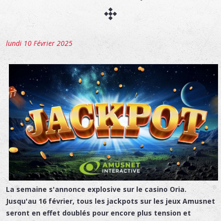
lundi 10 Février 2025
La semaine s'annonce explosive sur le casino Oria.
Jusqu'au 16 février, tous les jackpots sur les jeux Amusnet
seront en effet doublés pour encore plus tension et