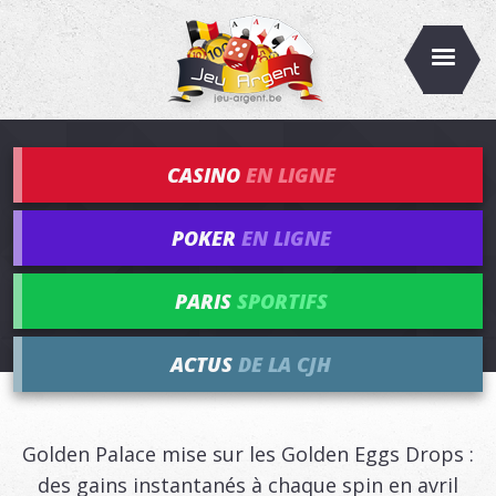
CASINO
EN LIGNE
POKER
EN LIGNE
PARIS
SPORTIFS
ACTUS
DE LA CJH
Golden Palace mise sur les Golden Eggs Drops :
des gains instantanés à chaque spin en avril