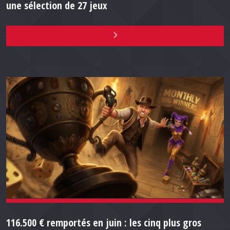
une sélection de 27 jeux
116.500 € remportés en juin : les cinq plus gros