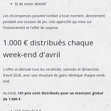
Et de rester attentif
Les récompenses peuvent tomber à tout moment, directement
pendant une session de jeu. Une approche qui mise sur
l'instantanéité et l'effet de surprise.
1.000 € distribués chaque
week-end d'avril
L'offre se déroule tous les vendredis, samedis et dimanches
d'avril 2026, avec une structure de gains identique chaque week-
end.
Au total,
141 prix sont distribués pour un montant global
de 1.000 €
:
110 gains de 5 €