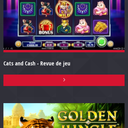
Cats and Cash - Revue de jeu