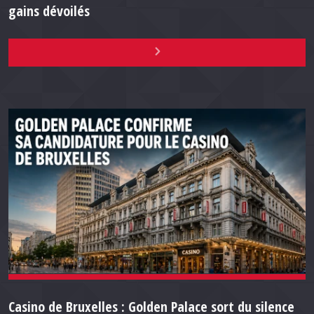
gains dévoilés
Casino de Bruxelles : Golden Palace sort du silence