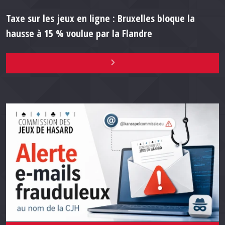
Taxe sur les jeux en ligne : Bruxelles bloque la
hausse à 15 % voulue par la Flandre