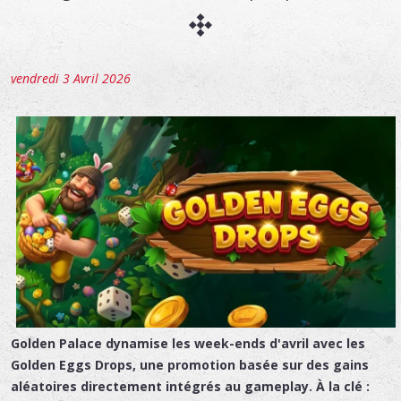
vendredi 3 Avril 2026
Golden Palace dynamise les week-ends d'avril avec les
Golden Eggs Drops, une promotion basée sur des gains
aléatoires directement intégrés au gameplay. À la clé :