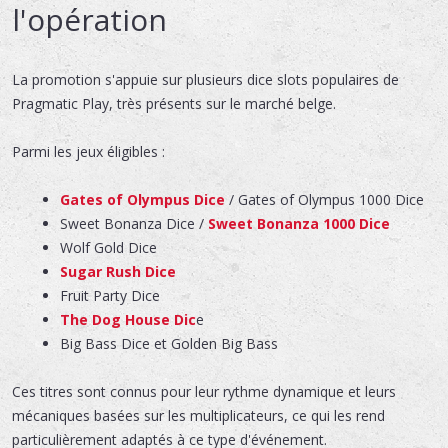
l'opération
La promotion s'appuie sur plusieurs dice slots populaires de
Pragmatic Play, très présents sur le marché belge.
Parmi les jeux éligibles :
Gates of Olympus Dice
/ Gates of Olympus 1000 Dice
Sweet Bonanza Dice /
Sweet Bonanza 1000 Dice
Wolf Gold Dice
Sugar Rush Dice
Fruit Party Dice
The Dog House Dic
e
Big Bass Dice et Golden Big Bass
Ces titres sont connus pour leur rythme dynamique et leurs
mécaniques basées sur les multiplicateurs, ce qui les rend
particulièrement adaptés à ce type d'événement.