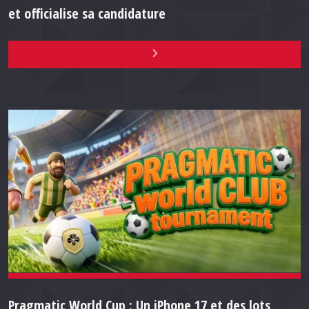
et officialise sa candidature
Pragmatic World Cup : Un iPhone 17 et des lots