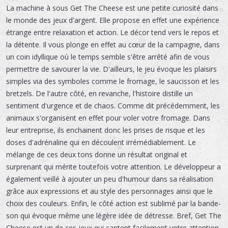
La machine à sous Get The Cheese est une petite curiosité dans
le monde des jeux d'argent. Elle propose en effet une expérience
étrange entre relaxation et action. Le décor tend vers le repos et
la détente. Il vous plonge en effet au cœur de la campagne, dans
un coin idyllique où le temps semble s'être arrêté afin de vous
permettre de savourer la vie. D'ailleurs, le jeu évoque les plaisirs
simples via des symboles comme le fromage, le saucisson et les
bretzels. De l'autre côté, en revanche, l'histoire distille un
sentiment d'urgence et de chaos. Comme dit précédemment, les
animaux s'organisent en effet pour voler votre fromage. Dans
leur entreprise, ils enchainent donc les prises de risque et les
doses d'adrénaline qui en découlent irrémédiablement. Le
mélange de ces deux tons donne un résultat original et
surprenant qui mérite toutefois votre attention. Le développeur a
également veillé à ajouter un peu d'humour dans sa réalisation
grâce aux expressions et au style des personnages ainsi que le
choix des couleurs. Enfin, le côté action est sublimé par la bande-
son qui évoque même une légère idée de détresse. Bref, Get The
Cheese est un de ces jeux qui captent facilement votre attention