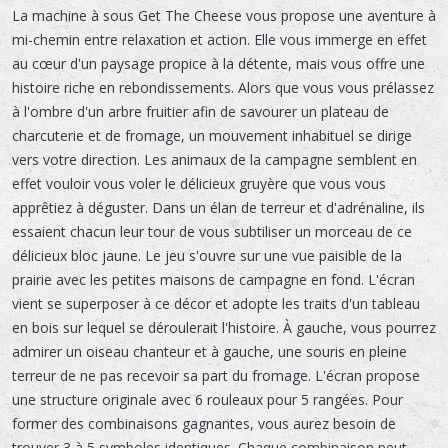
La machine à sous Get The Cheese vous propose une aventure à
mi-chemin entre relaxation et action. Elle vous immerge en effet
au cœur d'un paysage propice à la détente, mais vous offre une
histoire riche en rebondissements. Alors que vous vous prélassez
à l'ombre d'un arbre fruitier afin de savourer un plateau de
charcuterie et de fromage, un mouvement inhabituel se dirige
vers votre direction. Les animaux de la campagne semblent en
effet vouloir vous voler le délicieux gruyère que vous vous
apprêtiez à déguster. Dans un élan de terreur et d'adrénaline, ils
essaient chacun leur tour de vous subtiliser un morceau de ce
délicieux bloc jaune. Le jeu s'ouvre sur une vue paisible de la
prairie avec les petites maisons de campagne en fond. L'écran
vient se superposer à ce décor et adopte les traits d'un tableau
en bois sur lequel se déroulerait l'histoire. À gauche, vous pourrez
admirer un oiseau chanteur et à gauche, une souris en pleine
terreur de ne pas recevoir sa part du fromage. L'écran propose
une structure originale avec 6 rouleaux pour 5 rangées. Pour
former des combinaisons gagnantes, vous aurez besoin de
trouver 3 à 5 symboles identiques. Chaque combinaison peut