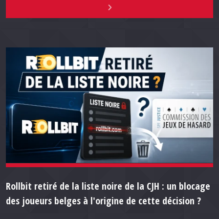
Rollbit retiré de la liste noire de la CJH : un blocage
des joueurs belges à l'origine de cette décision ?