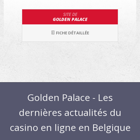
SITE DE
GOLDEN PALACE
FICHE DÉTAILLÉE
Golden Palace - Les
dernières actualités du
casino en ligne en Belgique