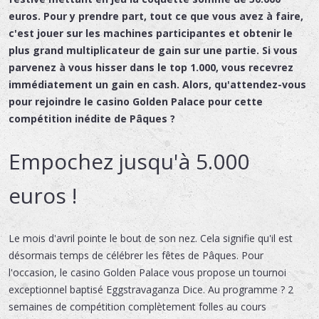
euros. Pour y prendre part, tout ce que vous avez à faire,
c'est jouer sur les machines participantes et obtenir le
plus grand multiplicateur de gain sur une partie. Si vous
parvenez à vous hisser dans le top 1.000, vous recevrez
immédiatement un gain en cash. Alors, qu'attendez-vous
pour rejoindre le casino Golden Palace pour cette
compétition inédite de Pâques ?
Empochez jusqu'à 5.000
euros !
Le mois d'avril pointe le bout de son nez. Cela signifie qu'il est
désormais temps de célébrer les fêtes de Pâques. Pour
l'occasion, le casino Golden Palace vous propose un tournoi
exceptionnel baptisé Eggstravaganza Dice. Au programme ? 2
semaines de compétition complètement folles au cours