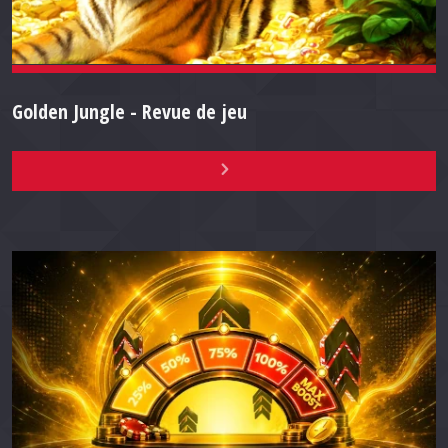
Golden Jungle - Revue de jeu