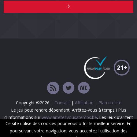
Copyright ©2026 |
Contact
|
Affiliation
|
Plan du site
Le jeu peut rendre dépendant. Arrêtez-vous à temps ! Plus
d'informations sur
www.arretezvousatemps.be
. Les jeux d'argent
Ce site utilise des cookies pour vous offrir le meilleur service. En
sont interdits aux mineurs.
poursuivant votre navigation, vous acceptez l'utilisation des