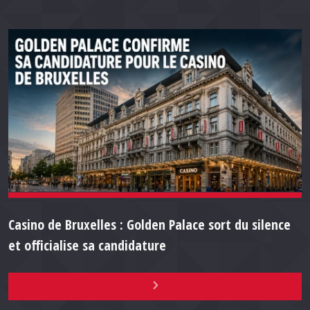
Casino de Bruxelles : Golden Palace sort du silence
et officialise sa candidature