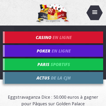
CASINO
EN LIGNE
POKER
EN LIGNE
PARIS
SPORTIFS
ACTUS
DE LA CJH
Eggstravaganza Dice : 50.000 euros à gagner
pour Pâques sur Golden Palace