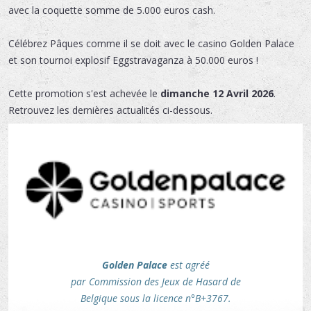
avec la coquette somme de 5.000 euros cash.
Célébrez Pâques comme il se doit avec le casino Golden Palace
et son tournoi explosif Eggstravaganza à 50.000 euros !
Cette promotion s'est achevée le
dimanche 12 Avril 2026
.
Retrouvez les dernières actualités ci-dessous.
Golden Palace
est agréé
par Commission des Jeux de Hasard de
Belgique sous la licence n°B+3767.