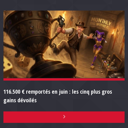
116.500 € remportés en juin : les cinq plus gros
gains dévoilés