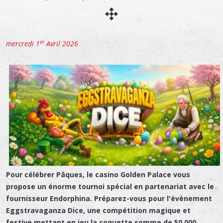
er
mercredi 1
Avril 2026
Pour célébrer Pâques, le casino Golden Palace vous
propose un énorme tournoi spécial en partenariat avec le
fournisseur Endorphina. Préparez-vous pour l'évènement
Eggstravaganza Dice, une compétition magique et
festive mettant en jeu la coquette somme de 50.000