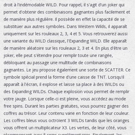
droit à l'indémodable WILD. Pour rappel, il s'agit d'un joker qui
permet d'obtenir des combinaisons gagnantes plus facilement et
de manière plus régulière. Il possède en effet la capacité de se
substituer aux autres symboles. Dans Western Wilds, il apparaît
uniquement sur les rouleaux 2, 3, 4 et 5. Vous retrouverez aussi
une variante du WILD classique, l'Expanding WILD. Elle apparaît
de manière aléatoire sur les rouleaux 2, 3 et 4. En plus d'être un
joker, elle peut s'étendre pour remplir toute une rangée,
débloquant au passage une multitude de combinaisons
gagnantes. Le jeu propose également une sorte de SCATTER. Ce
symbole spécial prend la forme d'une caisse de TNT. Lorsqu'il
apparaît à l'écran, il explose et laisse sa place à des WILDs ou
des Expanding WILDs. Chaque explosion vous permet de remplir
votre jauge. Lorsque celle-ci est pleine, vous accédez au mode
free spins. Durant les parties gratuites, vous pourrez gagner des
coffres au trésor. Leur contenu varie en fonction de leur couleur.
Les coffres bleus vous octroient 3 WILDs tandis que les oranges
vous offrent un multiplicateur X3. Les vertes, de leur côté, vous
récompensent avec 5 spins supplémentaires. Finalement, les