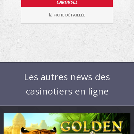
CAROUSEL
FICHE DÉTAILLÉE
Les autres news des
casinotiers en ligne