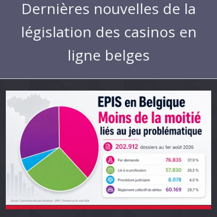
Dernières nouvelles de la
législation des casinos en
ligne belges