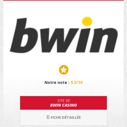
Notre note :
9.3/10
SITE DE
BWIN CASINO
FICHE DÉTAILLÉE