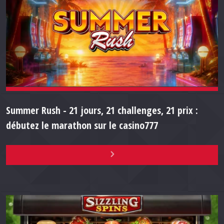
Summer Rush - 21 jours, 21 challenges, 21 prix :
débutez le marathon sur le casino777