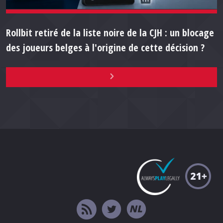
Rollbit retiré de la liste noire de la CJH : un blocage
des joueurs belges à l'origine de cette décision ?