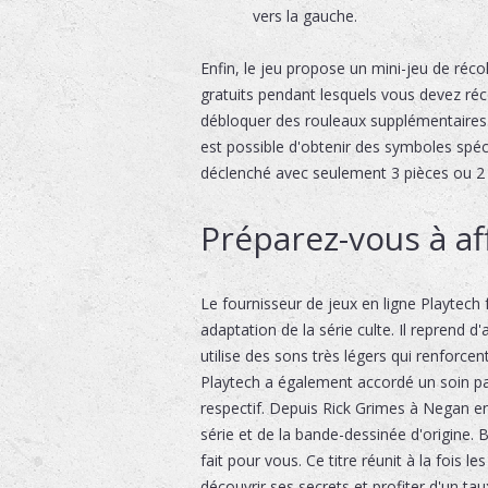
vers la gauche.
Enfin, le jeu propose un mini-jeu de réco
gratuits pendant lesquels vous devez réco
débloquer des rouleaux supplémentaires. L
est possible d'obtenir des symboles spéci
déclenché avec seulement 3 pièces ou 2 
Préparez-vous à af
Le fournisseur de jeux en ligne Playtech
adaptation de la série culte. Il reprend
utilise des sons très légers qui renforcen
Playtech a également accordé un soin par
respectif. Depuis Rick Grimes à Negan e
série et de la bande-dessinée d'origine. 
fait pour vous. Ce titre réunit à la fois
découvrir ses secrets et profiter d'un tau