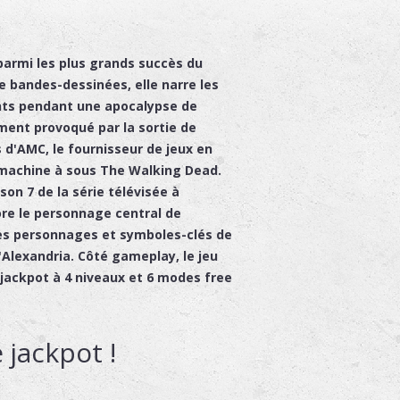
armi les plus grands succès du
e bandes-dessinées, elle narre les
nts pendant une apocalypse de
ment provoqué par la sortie de
s d'AMC, le fournisseur de jeux en
e machine à sous The Walking Dead.
son 7 de la série télévisée à
ore le personnage central de
 les personnages et symboles-clés de
d'Alexandria. Côté gameplay, le jeu
jackpot à 4 niveaux et 6 modes free
 jackpot !