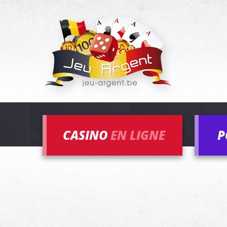
CASINO
EN LIGNE
P