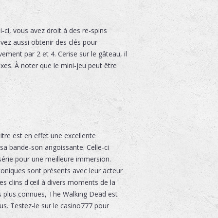
-ci, vous avez droit à des re-spins
uvez aussi obtenir des clés pour
ement par 2 et 4. Cerise sur le gâteau, il
xes. À noter que le mini-jeu peut être
tre est en effet une excellente
 sa bande-son angoissante. Celle-ci
a série pour une meilleure immersion.
coniques sont présents avec leur acteur
s clins d'œil à divers moments de la
les plus connues, The Walking Dead est
ous. Testez-le sur le casino777 pour