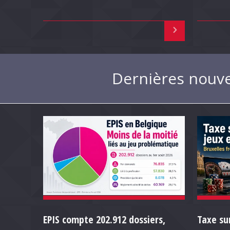
Dernières nouvel
EPIS compte 202.912 dossiers,
Taxe sur