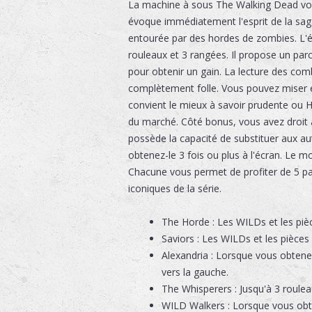
La machine à sous The Walking Dead vous
évoque immédiatement l'esprit de la saga.
entourée par des hordes de zombies. L'éc
rouleaux et 3 rangées. Il propose un par
pour obtenir un gain. La lecture des co
complètement folle. Vous pouvez miser e
convient le mieux à savoir prudente ou H
du marché. Côté bonus, vous avez droit à
possède la capacité de substituer aux a
obtenez-le 3 fois ou plus à l'écran. Le m
Chacune vous permet de profiter de 5 pa
iconiques de la série.
The Horde : Les WILDs et les pièc
Saviors : Les WILDs et les pièces
Alexandria : Lorsque vous obtene
vers la gauche.
The Whisperers : Jusqu'à 3 roul
WILD Walkers : Lorsque vous obte