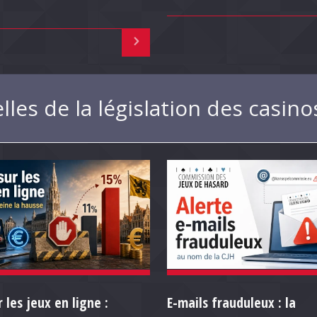
les de la législation des casino
 les jeux en ligne :
E-mails frauduleux : la