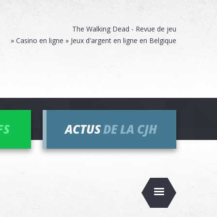
The Walking Dead - Revue de jeu
» Casino en ligne » Jeux d'argent en ligne en Belgique
FS
ACTUS
DE LA CJH