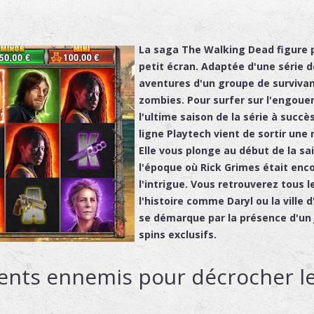
La saga The Walking Dead figure p
petit écran. Adaptée d'une série d
aventures d'un groupe de surviva
zombies. Pour surfer sur l'engoue
l'ultime saison de la série à succè
ligne Playtech vient de sortir un
Elle vous plonge au début de la sai
l'époque où Rick Grimes était enc
l'intrigue. Vous retrouverez tous
l'histoire comme Daryl ou la ville 
se démarque par la présence d'un 
spins exclusifs.
rents ennemis pour décrocher le