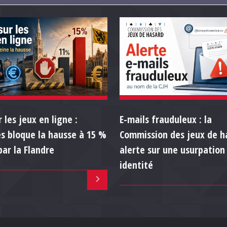
 les jeux en ligne :
E-mails frauduleux : la
es bloque la hausse à 15 %
Commission des jeux de h
par la Flandre
alerte sur une usurpation
identité