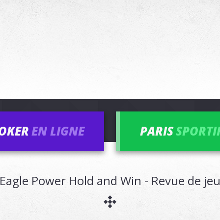
OKER
EN LIGNE
PARIS
SPORTI
Eagle Power Hold and Win - Revue de je