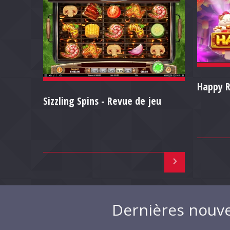
Happy R
Sizzling Spins - Revue de jeu
Dernières nouvel