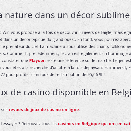
 nature dans un décor sublime 
in vous propose à la fois de découvrir l'univers de l'aigle, mais éga
et dans un décor typique du grand ouest. En fond, vous pourrez ape
 le prédateur du ciel. La machine à sous utilise des chants folkloriq
vers. Comme dit précédemment, l'écran est également un hommage à cet
de constater que
Playson
reste une référence sur le marché. Le jeu est
i vous êtes à la recherche d'un titre à la fois dépaysant et immersif
77 pour profiter d'un taux de redistribution de 95,06 % !
ux de casino disponible en Belg
r ses
revues de jeux de casino en ligne
.
 l'essayer ? Retrouvez tous les
casinos en Belgique qui ont en cat