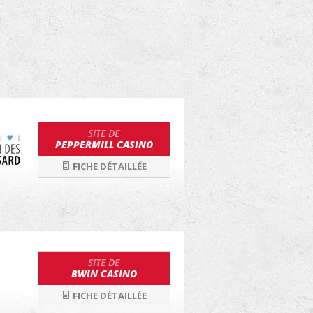
SITE DE
PEPPERMILL CASINO
FICHE DÉTAILLÉE
SITE DE
BWIN CASINO
FICHE DÉTAILLÉE