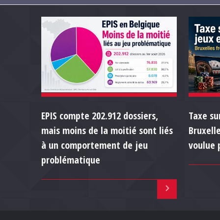
EPIS compte 202.912 dossiers,
Taxe sur
mais moins de la moitié sont liés
Bruxell
à un comportement de jeu
voulue 
problématique