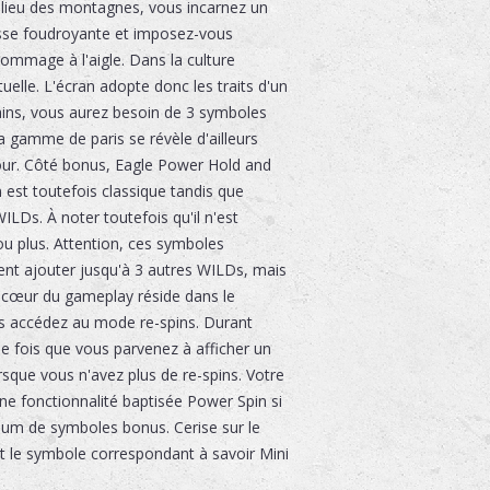
lieu des montagnes, vous incarnez un
itesse foudroyante et imposez-vous
hommage à l'aigle. Dans la culture
uelle. L'écran adopte donc les traits d'un
ains, vous aurez besoin de 3 symboles
 gamme de paris se révèle d'ailleurs
tour. Côté bonus, Eagle Power Hold and
 est toutefois classique tandis que
ILDs. À noter toutefois qu'il n'est
ou plus. Attention, ces symboles
ent ajouter jusqu'à 3 autres WILDs, mais
e cœur du gameplay réside dans le
ous accédez au mode re-spins. Durant
ue fois que vous parvenez à afficher un
rsque vous n'avez plus de re-spins. Votre
ne fonctionnalité baptisée Power Spin si
imum de symboles bonus. Cerise sur le
nt le symbole correspondant à savoir Mini