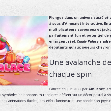
Plongez dans un univers sucré et 
à sous d'Amusnet Interactive. Ent
multiplicateurs savoureux et jack
parfaitement fun et potentiel de 
en argent réel,
Candy Palace
s'adre
débutants qu'aux joueurs chevron
Une avalanche d
chaque spin
Lancée en juin 2022 par
Amusnet
,
Ca
s symboles de bonbons multicolores défilent sur un décor pastel à sou
 des animations fluides, des effets lumineux et une bande-son joyeu