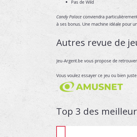
Pas de Wild
Candy Palace
conviendra particulièrement 
à ses bonus. Une machine idéale pour un
Autres revue de je
Jeu-Argent.be vous propose de retrouve
Vous voulez essayer ce jeu ou bien juste
Top 3 des meilleur