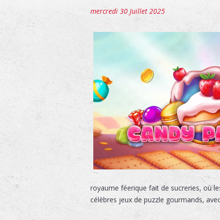
mercredi 30 Juillet 2025
royaume féerique fait de sucreries, où le
célèbres jeux de puzzle gourmands, avec