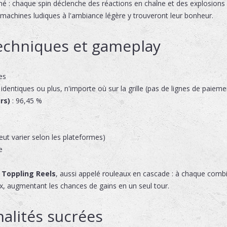
gné : chaque spin déclenche des réactions en chaîne et des explosion
machines ludiques à l'ambiance légère y trouveront leur bonheur.
techniques et gameplay
es
identiques ou plus, n'importe où sur la grille (pas de lignes de paieme
rs)
: 96,45 %
peut varier selon les plateformes)
e
e
Toppling Reels
, aussi appelé rouleaux en cascade : à chaque comb
x, augmentant les chances de gains en un seul tour.
alités sucrées