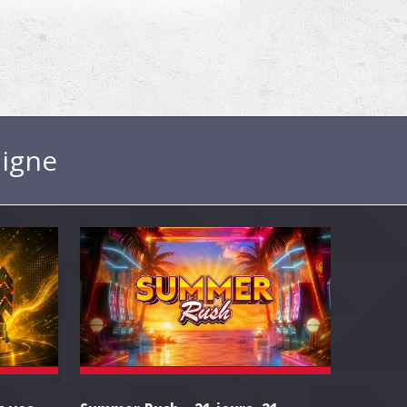
ligne