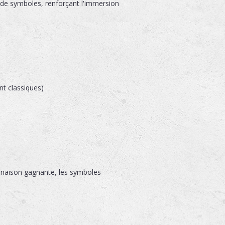
s de symboles, renforçant l'immersion
nt classiques)
inaison gagnante, les symboles