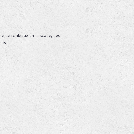
ème de rouleaux en cascade, ses
tive.