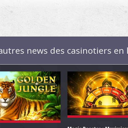
autres news des casinotiers en 