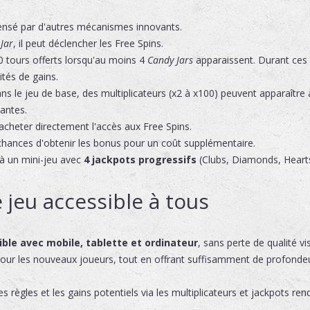
ensé par d'autres mécanismes innovants.
Jar
, il peut déclencher les Free Spins.
0 tours offerts lorsqu'au moins 4
Candy Jars
apparaissent. Durant ces s
ités de gains.
ns le jeu de base, des multiplicateurs (x2 à x100) peuvent apparaîtr
antes.
acheter directement l'accès aux Free Spins.
hances d'obtenir les bonus pour un coût supplémentaire.
 à un mini-jeu avec
4 jackpots progressifs
(Clubs, Diamonds, Hearts
jeu accessible à tous
le avec mobile, tablette et ordinateur
, sans perte de qualité v
 pour les nouveaux joueurs, tout en offrant suffisamment de profondeur
des règles et les gains potentiels via les multiplicateurs et jackpots r