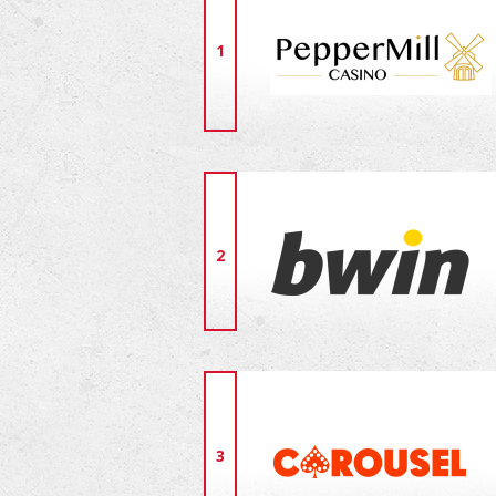
1
2
3