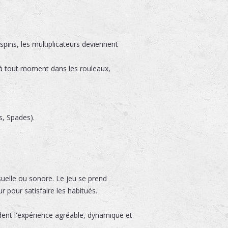
pins, les multiplicateurs deviennent
e à tout moment dans les rouleaux,
, Spades).
isuelle ou sonore. Le jeu se prend
 pour satisfaire les habitués.
endent l'expérience agréable, dynamique et