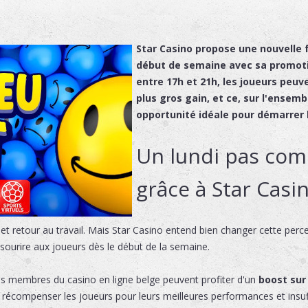
Star Casino propose une nouvelle 
début de semaine avec sa promotio
entre 17h et 21h, les joueurs peuv
plus gros gain, et ce, sur l'ensem
opportunité idéale pour démarrer 
Un lundi pas com
grâce à Star Casi
 et retour au travail. Mais Star Casino entend bien changer cette per
ourire aux joueurs dès le début de la semaine.
les membres du casino en ligne belge peuvent profiter d'un
boost sur 
 : récompenser les joueurs pour leurs meilleures performances et insu