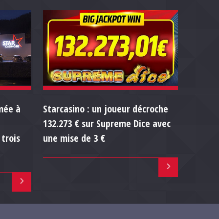
mée à
Starcasino : un joueur décroche
132.273 € sur Supreme Dice avec
trois
une mise de 3 €