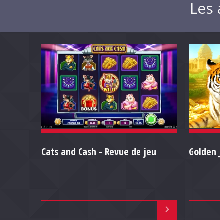
Les 
Cats and Cash - Revue de jeu
Golden 