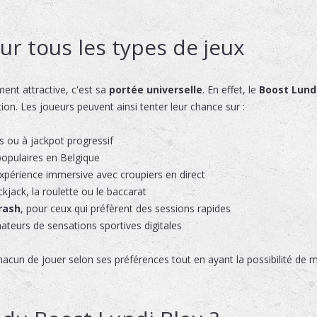
ur tous les types de jeux
ent attractive, c'est sa
portée universelle
. En effet, le
Boost Lundi
ion. Les joueurs peuvent ainsi tenter leur chance sur :
es ou à jackpot progressif
 populaires en Belgique
expérience immersive avec croupiers en direct
jack, la roulette ou le baccarat
rash
, pour ceux qui préfèrent des sessions rapides
mateurs de sensations sportives digitales
hacun de jouer selon ses préférences tout en ayant la possibilité de m