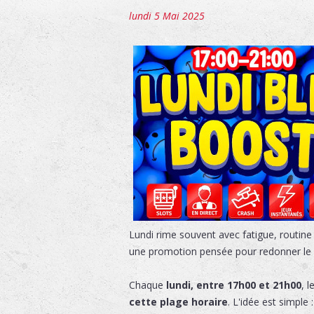
lundi 5 Mai 2025
Lundi rime souvent avec fatigue, routine
une promotion pensée pour redonner le s
Chaque
lundi, entre 17h00 et 21h00
, 
cette plage horaire
. L'idée est simple