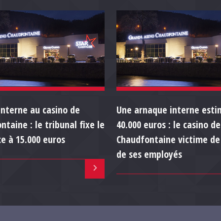
interne au casino de
Une arnaque interne esti
taine : le tribunal fixe le
40.000 euros : le casino de
ce à 15.000 euros
Chaudfontaine victime de 
de ses employés