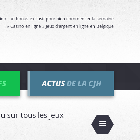
ino : un bonus exclusif pour bien commencer la semaine
» Casino en ligne » Jeux d'argent en ligne en Belgique
FS
ACTUS
DE LA CJH
u sur tous les jeux