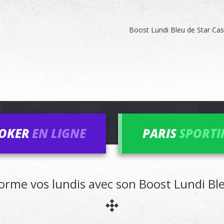
Boost Lundi Bleu de Star Cas
OKER
EN LIGNE
PARIS
SPORTI
orme vos lundis avec son Boost Lundi Ble