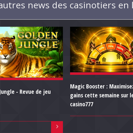
autres news des casinotiers en 
Magic Booster : Maximise
Jungle - Revue de jeu
gains cette semaine sur l
casino777