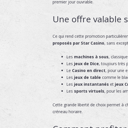
premier jour ouvrable.
Une offre valable s
Ce qui rend cette promotion particulièrem
proposés par Star Casino
, sans except
Les
machines à sous
, classiqu
Les
jeux de Dice
, toujours très
Le
Casino en direct
, pour une 
Les
jeux de table
comme le black
Les
jeux instantanés
et
jeux C
Les
sports virtuels
, pour les a
Cette grande liberté de choix permet à c
créneau horaire.