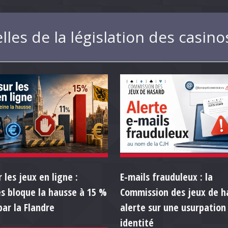
les de la législation des casino
 les jeux en ligne :
E-mails frauduleux : la
es bloque la hausse à 15 %
Commission des jeux de h
par la Flandre
alerte sur une usurpation
identité