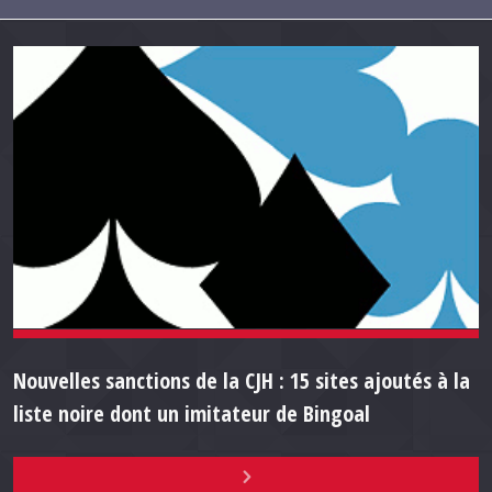
Nouvelles sanctions de la CJH : 15 sites ajoutés à la
liste noire dont un imitateur de Bingoal