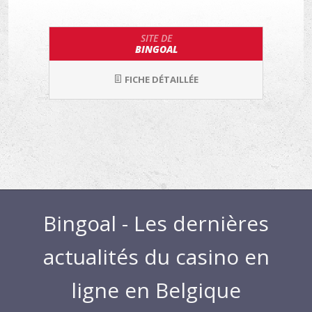
SITE DE
BINGOAL
FICHE DÉTAILLÉE
Bingoal - Les dernières
actualités du casino en
ligne en Belgique