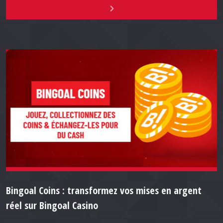
Bingoal Coins : transformez vos mises en argent
réel sur Bingoal Casino