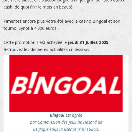
cash, de quoi finir le mois en beauté.
Pimentez encore plus votre été avec le casino Bingoal et son
tournoi Synot à 4.000 euros !
Cette promotion s'est achevée le
jeudi 31 Juillet 2025
.
Retrouvez les dernières actualités ci-dessous.
Bingoal
est agréé
par Commission des Jeux de Hasard de
Belgique sous la licence n°B+16863.