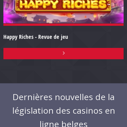
Happy Riches - Revue de jeu
Dernières nouvelles de la
législation des casinos en
ligne belges