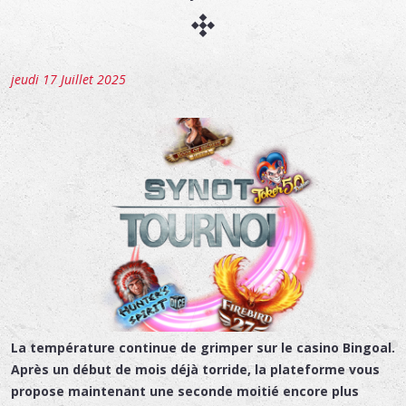
jeudi 17 Juillet 2025
La température continue de grimper sur le casino Bingoal.
Après un début de mois déjà torride, la plateforme vous
propose maintenant une seconde moitié encore plus