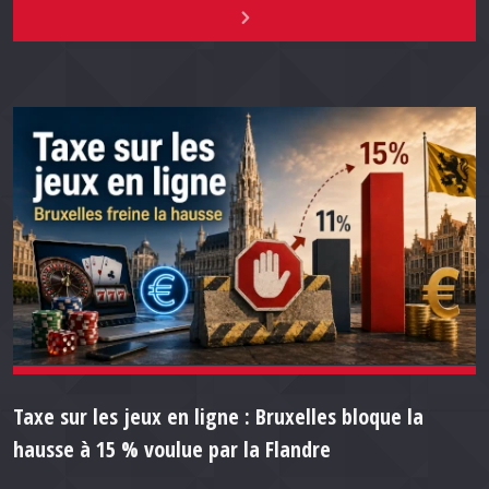
Taxe sur les jeux en ligne : Bruxelles bloque la
hausse à 15 % voulue par la Flandre