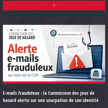
E-mails frauduleux : la Commission des jeux de
hasard alerte sur une usurpation de son identité