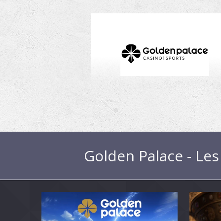
Golden Palace - Les