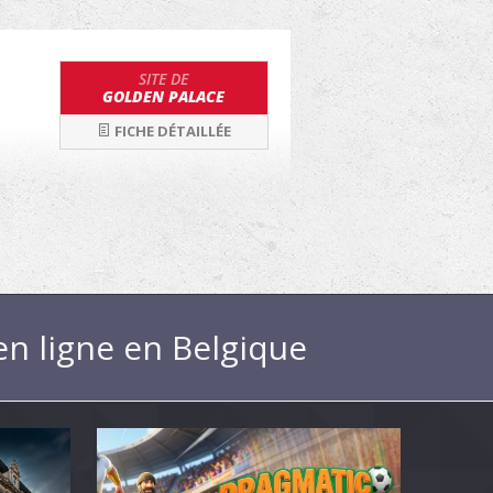
SITE DE
GOLDEN PALACE
FICHE DÉTAILLÉE
en ligne en Belgique