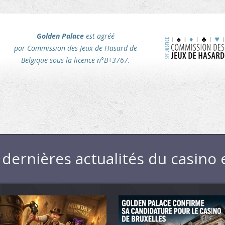
Golden Palace
est agréé
par Commission des Jeux de Hasard de
Belgique sous la licence n°B+3767.
 dernières actualités du casino 