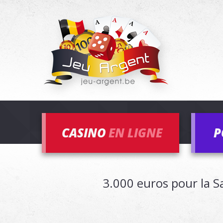
CASINO
EN LIGNE
P
3.000 euros pour la S