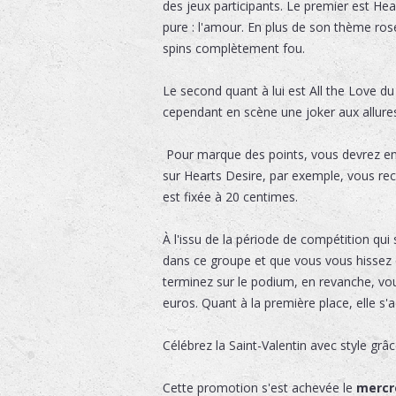
des jeux participants. Le premier est Hea
pure : l'amour. En plus de son thème ros
spins complètement fou.
Le second quant à lui est All the Love du 
cependant en scène une joker aux allure
Pour marque des points, vous devrez enc
sur Hearts Desire, par exemple, vous rec
est fixée à 20 centimes.
À l'issu de la période de compétition qui 
dans ce groupe et que vous vous hissez 
terminez sur le podium, en revanche, v
euros. Quant à la première place, elle s
Célébrez la Saint-Valentin avec style grâ
Cette promotion s'est achevée le
mercre