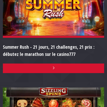
Summer Rush - 21 jours, 21 challenges, 21 prix :
débutez le marathon sur le casino777