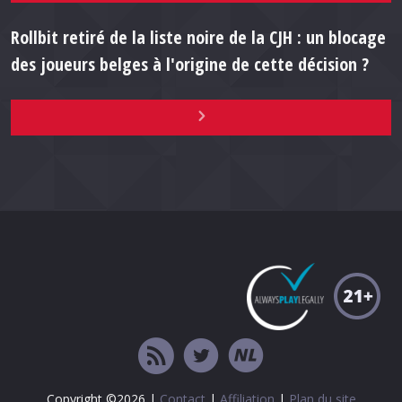
Rollbit retiré de la liste noire de la CJH : un blocage
des joueurs belges à l'origine de cette décision ?
Copyright ©2026 |
Contact
|
Affiliation
|
Plan du site