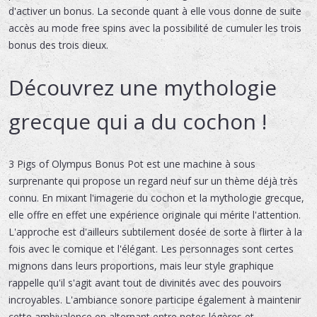
d'activer un bonus. La seconde quant à elle vous donne de suite
accès au mode free spins avec la possibilité de cumuler les trois
bonus des trois dieux.
Découvrez une mythologie
grecque qui a du cochon !
3 Pigs of Olympus Bonus Pot est une machine à sous
surprenante qui propose un regard neuf sur un thème déjà très
connu. En mixant l'imagerie du cochon et la mythologie grecque,
elle offre en effet une expérience originale qui mérite l'attention.
L'approche est d'ailleurs subtilement dosée de sorte à flirter à la
fois avec le comique et l'élégant. Les personnages sont certes
mignons dans leurs proportions, mais leur style graphique
rappelle qu'il s'agit avant tout de divinités avec des pouvoirs
incroyables. L'ambiance sonore participe également à maintenir
cette ambivalence en alternant entre notes légères et