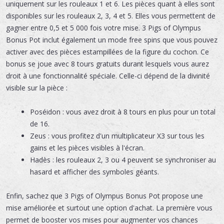
uniquement sur les rouleaux 1 et 6. Les pièces quant à elles sont
disponibles sur les rouleaux 2, 3, 4 et 5. Elles vous permettent de
gagner entre 0,5 et 5 000 fois votre mise. 3 Pigs of Olympus
Bonus Pot inclut également un mode free spins que vous pouvez
activer avec des pièces estampillées de la figure du cochon. Ce
bonus se joue avec 8 tours gratuits durant lesquels vous aurez
droit à une fonctionnalité spéciale. Celle-ci dépend de la divinité
visible sur la pièce :
Poséidon : vous avez droit à 8 tours en plus pour un total
de 16.
Zeus : vous profitez d'un multiplicateur X3 sur tous les
gains et les pièces visibles à l'écran.
Hadès : les rouleaux 2, 3 ou 4 peuvent se synchroniser au
hasard et afficher des symboles géants.
Enfin, sachez que 3 Pigs of Olympus Bonus Pot propose une
mise améliorée et surtout une option d'achat. La première vous
permet de booster vos mises pour augmenter vos chances