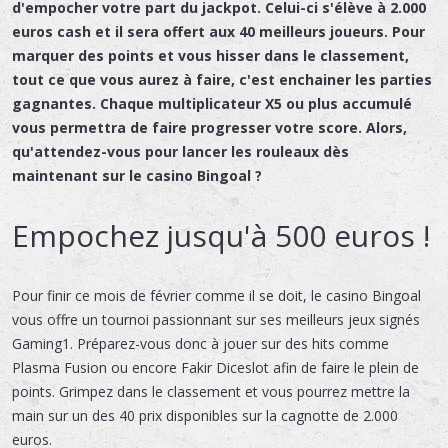
d'empocher votre part du jackpot. Celui-ci s'élève à 2.000
euros cash et il sera offert aux 40 meilleurs joueurs. Pour
marquer des points et vous hisser dans le classement,
tout ce que vous aurez à faire, c'est enchainer les parties
gagnantes. Chaque multiplicateur X5 ou plus accumulé
vous permettra de faire progresser votre score. Alors,
qu'attendez-vous pour lancer les rouleaux dès
maintenant sur le casino Bingoal ?
Empochez jusqu'à 500 euros !
Pour finir ce mois de février comme il se doit, le casino Bingoal
vous offre un tournoi passionnant sur ses meilleurs jeux signés
Gaming1. Préparez-vous donc à jouer sur des hits comme
Plasma Fusion ou encore Fakir Diceslot afin de faire le plein de
points. Grimpez dans le classement et vous pourrez mettre la
main sur un des 40 prix disponibles sur la cagnotte de 2.000
euros.