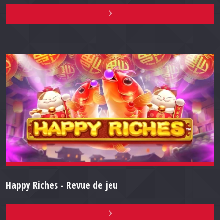
Happy Riches - Revue de jeu