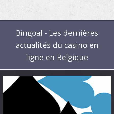
Bingoal - Les dernières
actualités du casino en
ligne en Belgique