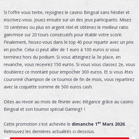
Si l'offre vous tente, rejoignez le casino Bingoal sans hésiter et
inscrivez-vous. Jouez ensuite sur un des jeux participants. Misez
10 centimes ou plus en argent réel et obtenez le meilleur ratio
gain/mise sur 20 tours consécutifs pour établir votre score.
Finalement, hissez-vous dans le top 40 pour repartir avec un prix
en poche. Celui-ci peut aller de 1 euro à 100 euros si vous
terminez hors du podium. Si vous atteignez la 3e place, en
revanche, vous recevrez 150 euros. Si vous vous classez 2e, vous
doublerez ce montant pour empocher 300 euros. Et si vous êtes
couronné champion de ce tournoi de fin de mois, vous repartirez
avec la coquette somme de 500 euros cash.
Dites au revoir au mois de février avec élégance grâce au casino
Bingoal et son tournoi spécial Gaming1 !
er
Cette promotion s'est achevée le
dimanche 1
Mars 2026
.
Retrouvez les dernières actualités ci-dessous.