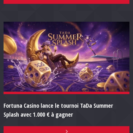
Fortuna Casino lance le tournoi TaDa Summer
Splash avec 1.000 € à gagner