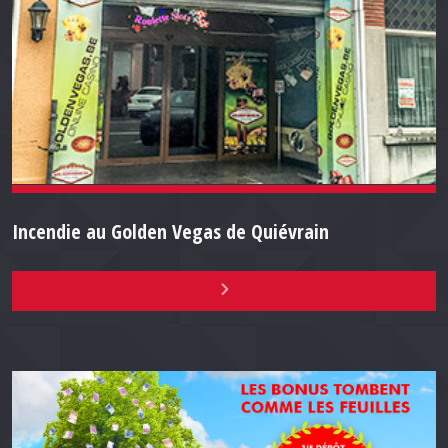
Incendie au Golden Vegas de Quiévrain