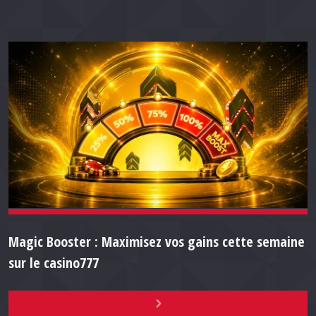
Magic Booster : Maximisez vos gains cette semaine
sur le casino777