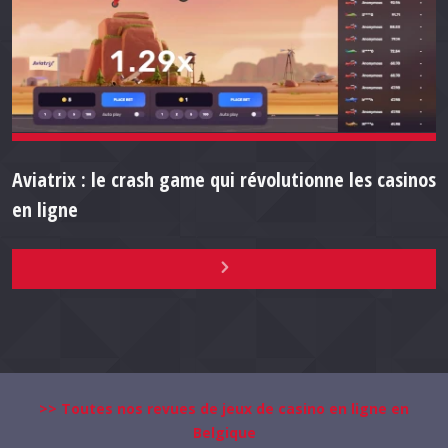
Aviatrix : le crash game qui révolutionne les casinos
en ligne
>> Toutes nos revues de jeux de casino en ligne en
Belgique