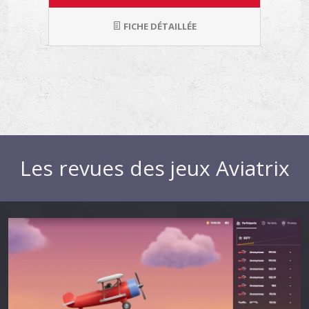
FICHE DÉTAILLÉE
Les revues des jeux Aviatrix