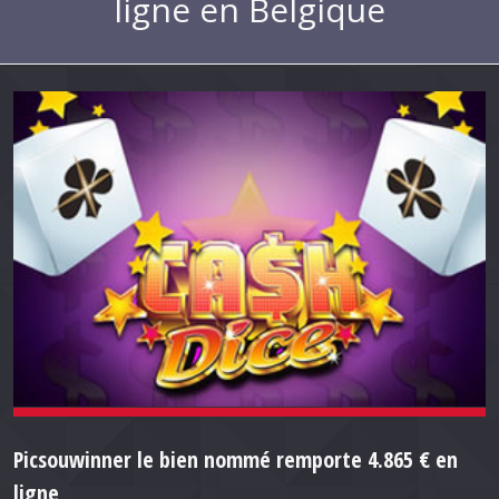
ligne en Belgique
Picsouwinner le bien nommé remporte 4.865 € en
ligne