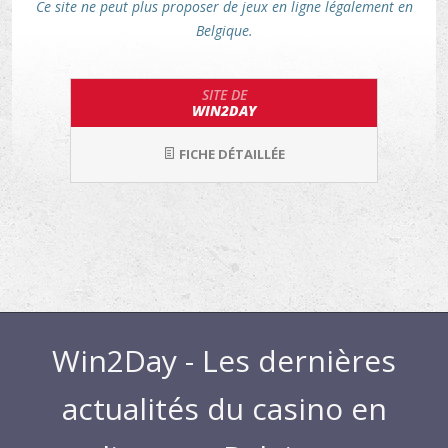
Ce site ne peut plus proposer de jeux en ligne légalement en
Belgique.
SITE DE
WIN2DAY
FICHE DÉTAILLÉE
Win2Day - Les dernières
actualités du casino en