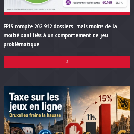
EPIS compte 202.912 dossiers, mais moins de la
moitié sont liés à un comportement de jeu
problématique