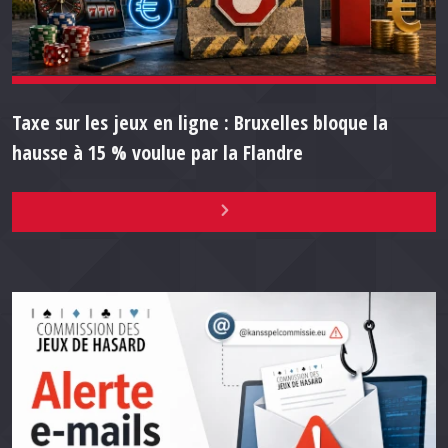
Taxe sur les jeux en ligne : Bruxelles bloque la
hausse à 15 % voulue par la Flandre