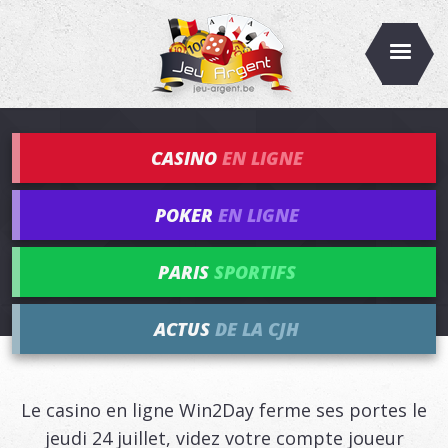
CASINO
EN LIGNE
POKER
EN LIGNE
PARIS
SPORTIFS
ACTUS
DE LA CJH
Le casino en ligne Win2Day ferme ses portes le
jeudi 24 juillet, videz votre compte joueur