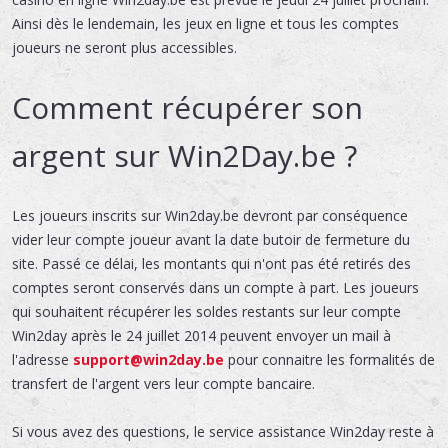
Ainsi dès le lendemain, les jeux en ligne et tous les comptes
joueurs ne seront plus accessibles.
Comment récupérer son
argent sur Win2Day.be ?
Les joueurs inscrits sur Win2day.be devront par conséquence
vider leur compte joueur avant la date butoir de fermeture du
site. Passé ce délai, les montants qui n'ont pas été retirés des
comptes seront conservés dans un compte à part. Les joueurs
qui souhaitent récupérer les soldes restants sur leur compte
Win2day après le 24 juillet 2014 peuvent envoyer un mail à
l'adresse
support@win2day.be
pour connaitre les formalités de
transfert de l'argent vers leur compte bancaire.
Si vous avez des questions, le service assistance Win2day reste à