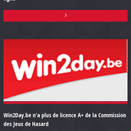
Win2Day.be n'a plus de licence A+ de la Commission
des Jeux de Hasard