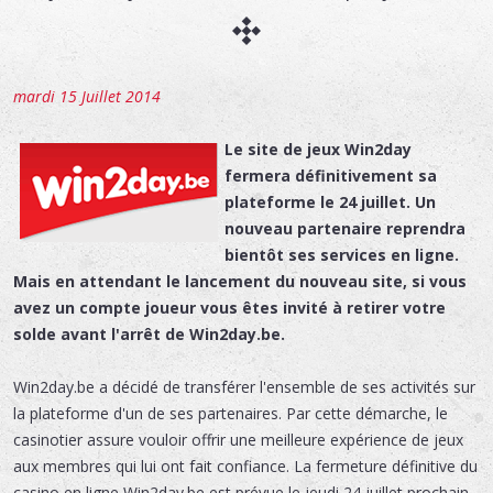
mardi 15 Juillet 2014
Le site de jeux Win2day
fermera définitivement sa
plateforme le 24 juillet. Un
nouveau partenaire reprendra
bientôt ses services en ligne.
Mais en attendant le lancement du nouveau site, si vous
avez un compte joueur vous êtes invité à retirer votre
solde avant l'arrêt de Win2day.be.
Win2day.be a décidé de transférer l'ensemble de ses activités sur
la plateforme d'un de ses partenaires. Par cette démarche, le
casinotier assure vouloir offrir une meilleure expérience de jeux
aux membres qui lui ont fait confiance. La fermeture définitive du
casino en ligne Win2day.be est prévue le jeudi 24 juillet prochain.