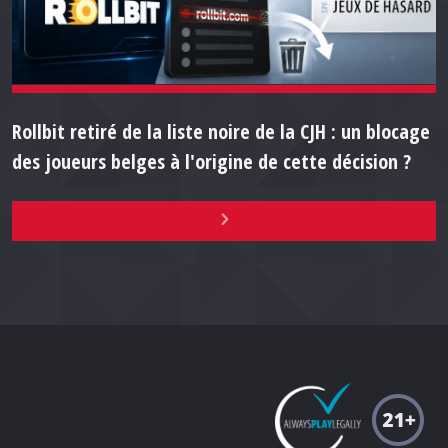
Rollbit retiré de la liste noire de la CJH : un blocage
des joueurs belges à l'origine de cette décision ?