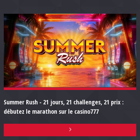
Summer Rush - 21 jours, 21 challenges, 21 prix :
débutez le marathon sur le casino777