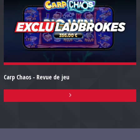
Carp Chaos - Revue de jeu