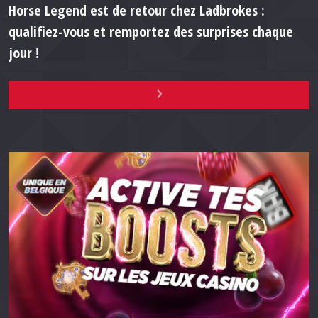
Horse Legend est de retour chez Ladbrokes :
qualifiez-vous et remportez des surprises chaque
jour !