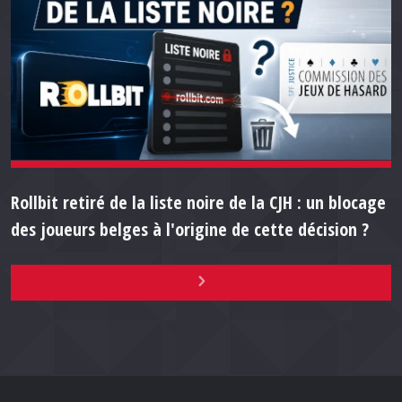
Rollbit retiré de la liste noire de la CJH : un blocage
des joueurs belges à l'origine de cette décision ?