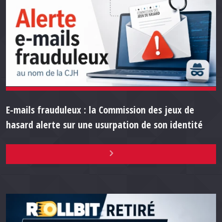
E-mails frauduleux : la Commission des jeux de
hasard alerte sur une usurpation de son identité