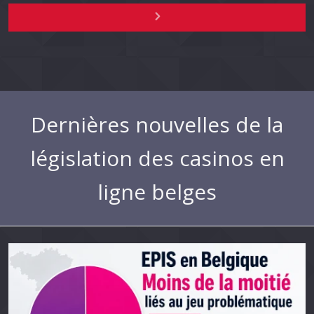
Dernières nouvelles de la
législation des casinos en
ligne belges