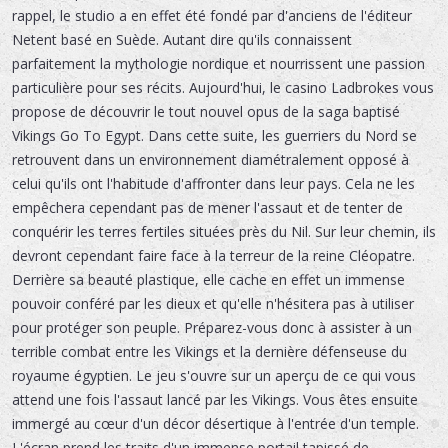
rappel, le studio a en effet été fondé par d'anciens de l'éditeur
Netent basé en Suède. Autant dire qu'ils connaissent
parfaitement la mythologie nordique et nourrissent une passion
particulière pour ses récits. Aujourd'hui, le casino Ladbrokes vous
propose de découvrir le tout nouvel opus de la saga baptisé
Vikings Go To Egypt. Dans cette suite, les guerriers du Nord se
retrouvent dans un environnement diamétralement opposé à
celui qu'ils ont l'habitude d'affronter dans leur pays. Cela ne les
empêchera cependant pas de mener l'assaut et de tenter de
conquérir les terres fertiles situées près du Nil. Sur leur chemin, ils
devront cependant faire face à la terreur de la reine Cléopatre.
Derrière sa beauté plastique, elle cache en effet un immense
pouvoir conféré par les dieux et qu'elle n'hésitera pas à utiliser
pour protéger son peuple. Préparez-vous donc à assister à un
terrible combat entre les Vikings et la dernière défenseuse du
royaume égyptien. Le jeu s'ouvre sur un aperçu de ce qui vous
attend une fois l'assaut lancé par les Vikings. Vous êtes ensuite
immergé au cœur d'un décor désertique à l'entrée d'un temple.
L'écran prend les traits d'un immense portail tapissé de