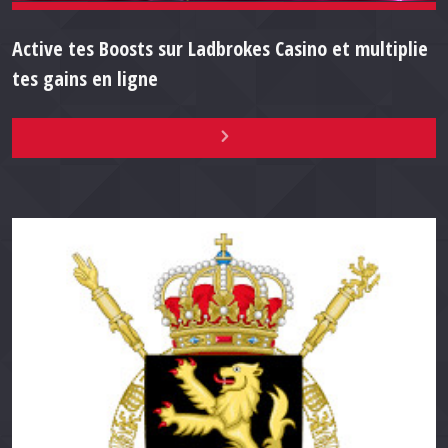
Active tes Boosts sur Ladbrokes Casino et multiplie
tes gains en ligne