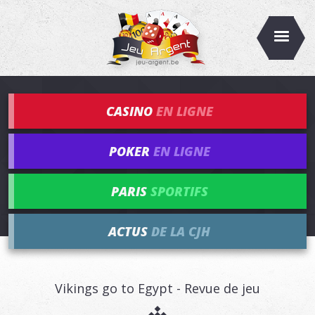
CASINO
EN LIGNE
POKER
EN LIGNE
PARIS
SPORTIFS
ACTUS
DE LA CJH
Vikings go to Egypt - Revue de jeu