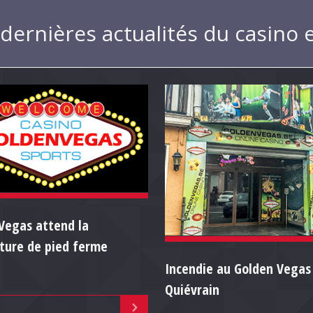
dernières actualités du casino 
Vegas attend la
ture de pied ferme
Incendie au Golden Vegas
Quiévrain