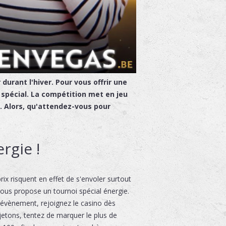
 durant l'hiver. Pour vous offrir une
 spécial. La compétition met en jeu
. Alors, qu'attendez-vous pour
rgie !
rix risquent en effet de s'envoler surtout
 vous propose un tournoi spécial énergie.
l'évènement, rejoignez le casino dès
jetons, tentez de marquer le plus de