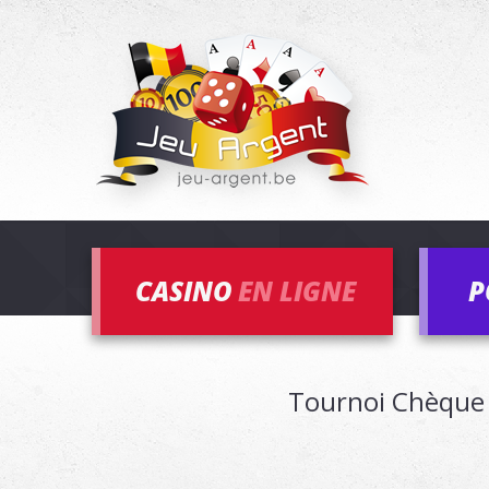
CASINO
EN LIGNE
P
Tournoi Chèque 