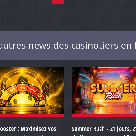
autres news des casinotiers en 
ooster : Maximisez vos
Summer Rush - 21 jours, 2