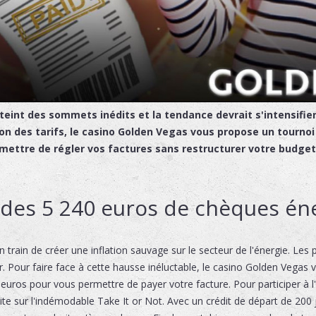
atteint des sommets inédits et la tendance devrait s'intensifier
on des tarifs, le casino Golden Vegas vous propose un tournoi
ettre de régler vos factures sans restructurer votre budget
des 5 240 euros de chèques éne
train de créer une inflation sauvage sur le secteur de l'énergie. Les p
ver. Pour faire face à cette hausse inéluctable, le casino Golden Vegas
euros pour vous permettre de payer votre facture. Pour participer à 
ite sur l'indémodable Take It or Not. Avec un crédit de départ de 200 