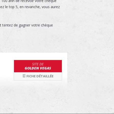
p 100 afin de recevoir votre chèque
dez le top 5, en revanche, vous aurez
t tentez de gagner votre chèque
SITE DE
GOLDEN VEGAS
FICHE DÉTAILLÉE