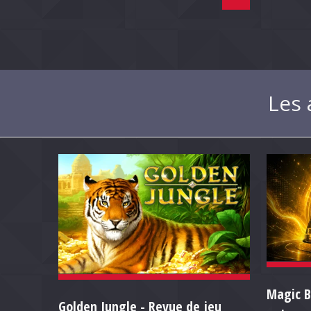
Les 
Magic B
Golden Jungle - Revue de jeu