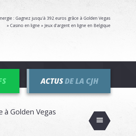
nergie : Gagnez jusqu'à 392 euros grâce à Golden Vegas
» Casino en ligne » Jeux d'argent en ligne en Belgique
FS
ACTUS
DE LA CJH
e à Golden Vegas