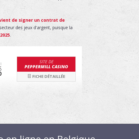
 vient de signer un contrat de
secteur des jeux d'argent, puisque la
 2025
.
SITE DE
PEPPERMILL CASINO
FICHE DÉTAILLÉE
o en ligne en Belgique