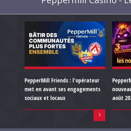
PepperMill Friends : l'opérateur
PepperM
met en avant ses engagements
nouveau
sociaux et locaux
août 20