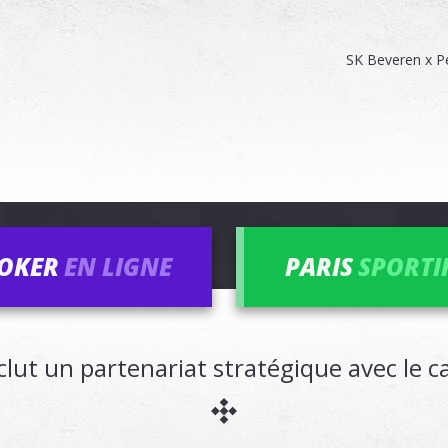
SK Beveren x P
OKER
EN LIGNE
PARIS
SPORTI
lut un partenariat stratégique avec le c