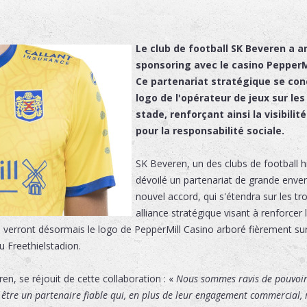
Le club de football SK Beveren a 
sponsoring avec le casino PepperMi
Ce partenariat stratégique se conc
logo de l'opérateur de jeux sur les
stade, renforçant ainsi la visibil
pour la responsabilité sociale.
SK Beveren, un des clubs de football hi
dévoilé un partenariat de grande enve
nouvel accord, qui s'étendra sur les t
alliance stratégique visant à renforcer l
 verront désormais le logo de PepperMill Casino arboré fièrement su
 Freethielstadion.
n, se réjouit de cette collaboration : «
Nous sommes ravis de pouvoir
és être un partenaire fiable qui, en plus de leur engagement commercial