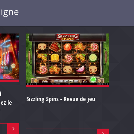
ligne
1
Sizzling Spins - Revue de jeu
tez le
7