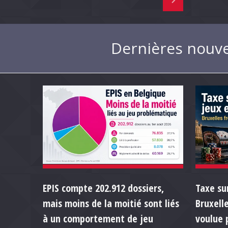
Dernières nouvel
EPIS compte 202.912 dossiers,
Taxe sur
mais moins de la moitié sont liés
Bruxell
à un comportement de jeu
voulue 