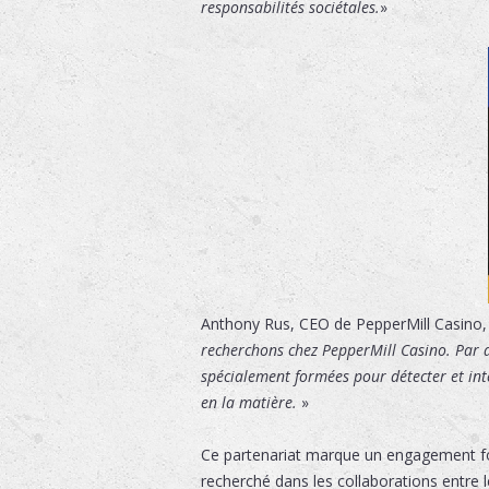
responsabilités sociétales.
»
Anthony Rus, CEO de PepperMill Casino,
recherchons chez PepperMill Casino. Par a
spécialement formées pour détecter et in
en la matière.
»
Ce partenariat marque un engagement fort
recherché dans les collaborations entre 