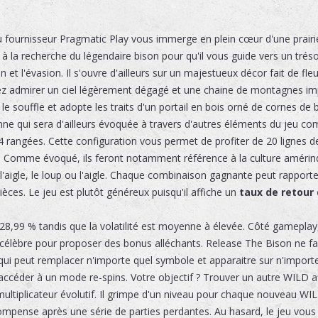
fournisseur Pragmatic Play vous immerge en plein cœur d'une prairi
à la recherche du légendaire bison pour qu'il vous guide vers un tréso
n et l'évasion. Il s'ouvre d'ailleurs sur un majestueux décor fait de fl
z admirer un ciel légèrement dégagé et une chaine de montagnes impr
e souffle et adopte les traits d'un portail en bois orné de cornes de bi
ne qui sera d'ailleurs évoquée à travers d'autres éléments du jeu c
rangées. Cette configuration vous permet de profiter de 20 lignes de
. Comme évoqué, ils feront notamment référence à la culture amérin
igle, le loup ou l'aigle. Chaque combinaison gagnante peut rapporter 
ièces. Le jeu est plutôt généreux puisqu'il affiche un
taux de retour 
 28,99 % tandis que la volatilité est moyenne à élevée. Côté gameplay
célèbre pour proposer des bonus alléchants. Release The Bison ne fai
qui peut remplacer n'importe quel symbole et apparaitre sur n'importe
 accéder à un mode re-spins. Votre objectif ? Trouver un autre WILD a
ltiplicateur évolutif. Il grimpe d'un niveau pour chaque nouveau WIL
ompense après une série de parties perdantes. Au hasard, le jeu vous 