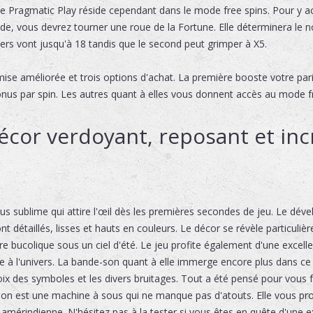
e Pragmatic Play réside cependant dans le mode free spins. Pour y a
vous devrez tourner une roue de la Fortune. Elle déterminera le nom
ers vont jusqu'à 18 tandis que le second peut grimper à X5.
 mise améliorée et trois options d'achat. La première booste votre pa
onus par spin. Les autres quant à elles vous donnent accès au mode fr
écor verdoyant, reposant et in
 sublime qui attire l'œil dès les premières secondes de jeu. Le dével
t détaillés, lisses et hauts en couleurs. Le décor se révèle particulièr
e bucolique sous un ciel d'été. Le jeu profite également d'une excell
ie à l'univers. La bande-son quant à elle immerge encore plus dans ce c
choix des symboles et les divers bruitages. Tout a été pensé pour vous 
ison est une machine à sous qui ne manque pas d'atouts. Elle vous 
n amérindienne. N'hésitez pas à la tester si vous êtes en quête d'une