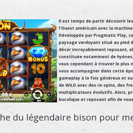
Il est temps de partir découvrir l
l'Ouest américain avec la machine
Développée par Pragmatic Play, c
paysage verdoyant situé au pied 
décor incroyablement reposant, all
constituée notamment de hyènes, d
vous cependant à trouver le plus n
vous accompagner dans cette épop
gameplay à la fois généreux et s
de WILD avec des re-spins, des fr
multiplicateurs évolutifs. Alors, p
bucolique et reposant afin de vou
che du légendaire bison pour me