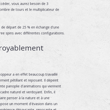
ccéder, vous aurez besoin de 3
bre de tours et le multiplicateur de
ri de départ de 25 % en échange d'une
ee spins avec différentes configurations.
croyablement
oppeur a en effet beaucoup travaillé
ement pétillant et reposant. Il dépeint
ente panoplie d'animations qui viennent
adre naturel et verdoyant. Enfin, il
faire penser à la nature et à une
propose un moment d'évasion dans un
 expérience dépaysante, reposante et