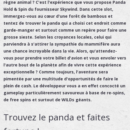
règne animal ? C'est l'expérience que vous propose Panda
Hold & Spin du fournisseur Skywind. Dans cette slot,
immergez-vous au cœur d'une forêt de bambous et
tentez de trouver le panda qui a choisi cet endroit comme
garde-manger et surtout comme un repère pour faire une
grosse sieste. Selon les croyances locales, celui qui
parviendra à s'attirer la sympathie du mammifère aura
une chance incroyable dans la vie. Alors, qu'attendez-
vous pour prendre votre billet d'avion et vous envoler vers
l'autre bout de la planète afin de vivre cette expérience
exceptionnelle ? Comme toujours, l'aventure sera
pimentée par une multitude d'opportunités de faire le
plein de cash. Le développeur vous a en effet concocté un
gameplay particulièrement savoureux à base de re-spins,
de free spins et surtout de WILDs géants.
Trouvez le panda et faites