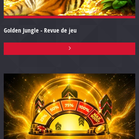
Golden Jungle - Revue de jeu