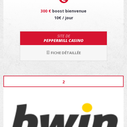
300 €
boost bienvenue
10€ / jour
SITE DE
PEPPERMILL CASINO
FICHE DÉTAILLÉE
2