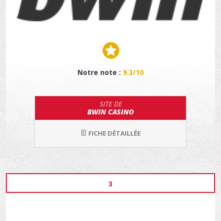
Notre note :
9.3/10
SITE DE
BWIN CASINO
FICHE DÉTAILLÉE
3