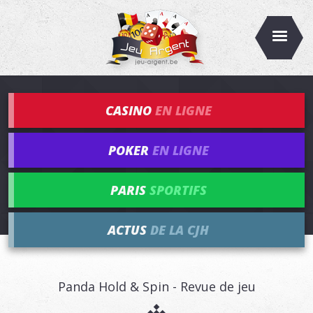
CASINO
EN LIGNE
POKER
EN LIGNE
PARIS
SPORTIFS
ACTUS
DE LA CJH
Panda Hold & Spin - Revue de jeu