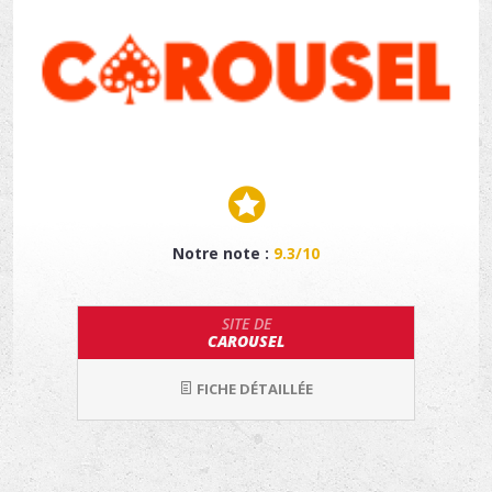
Notre note :
9.3/10
SITE DE
CAROUSEL
FICHE DÉTAILLÉE