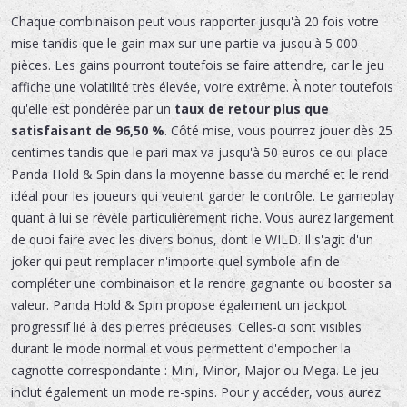
Chaque combinaison peut vous rapporter jusqu'à 20 fois votre
mise tandis que le gain max sur une partie va jusqu'à 5 000
pièces. Les gains pourront toutefois se faire attendre, car le jeu
affiche une volatilité très élevée, voire extrême. À noter toutefois
qu'elle est pondérée par un
taux de retour plus que
satisfaisant de 96,50 %
. Côté mise, vous pourrez jouer dès 25
centimes tandis que le pari max va jusqu'à 50 euros ce qui place
Panda Hold & Spin dans la moyenne basse du marché et le rend
idéal pour les joueurs qui veulent garder le contrôle. Le gameplay
quant à lui se révèle particulièrement riche. Vous aurez largement
de quoi faire avec les divers bonus, dont le WILD. Il s'agit d'un
joker qui peut remplacer n'importe quel symbole afin de
compléter une combinaison et la rendre gagnante ou booster sa
valeur. Panda Hold & Spin propose également un jackpot
progressif lié à des pierres précieuses. Celles-ci sont visibles
durant le mode normal et vous permettent d'empocher la
cagnotte correspondante : Mini, Minor, Major ou Mega. Le jeu
inclut également un mode re-spins. Pour y accéder, vous aurez