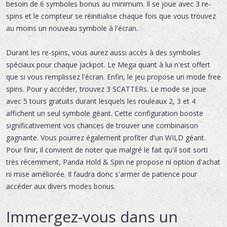
besoin de 6 symboles bonus au minimum. Il se joue avec 3 re-
spins et le compteur se réinitialise chaque fois que vous trouvez
au moins un nouveau symbole à l'écran.
Durant les re-spins, vous aurez aussi accès à des symboles
spéciaux pour chaque jackpot. Le Mega quant à lui n'est offert
que si vous remplissez l'écran. Enfin, le jeu propose un mode free
spins. Pour y accéder, trouvez 3 SCATTERs. Le mode se joue
avec 5 tours gratuits durant lesquels les rouleaux 2, 3 et 4
affichent un seul symbole géant. Cette configuration booste
significativement vos chances de trouver une combinaison
gagnante. Vous pourrez également profiter d'un WILD géant.
Pour finir, il convient de noter que malgré le fait qu'il soit sorti
très récemment, Panda Hold & Spin ne propose ni option d'achat
ni mise améliorée. Il faudra donc s'armer de patience pour
accéder aux divers modes bonus.
Immergez-vous dans un