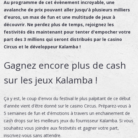
Au programme de cet évènement incroyable, une
avalanche de prix pouvant aller jusqu'à plusieurs milliers
d'euros, un max de fun et une multitude de jeux à
découvrir. Ne perdez plus de temps, rejoignez les
festivités dès maintenant pour tenter d'empocher votre
part des 3 millions qui seront distribués par le casino
Circus et le développeur Kalamba !
Gagnez encore plus de cash
sur les jeux Kalamba !
Ça y est, le coup d'envoi du festival le plus palpitant de ce début
d'année vient d'être donné sur le casino Circus. Préparez-vous à
5 semaines de fun et d'émotions à travers un enchainement de
cash drops sur les meilleurs jeux du fournisseur Kalamba. Si vous
souhaitez vous joindre aux festivités et gagner votre part,
inscrivez-vous sans attendre.