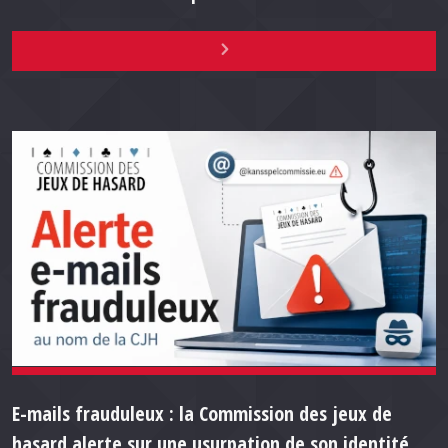
E-mails frauduleux : la Commission des jeux de
hasard alerte sur une usurpation de son identité