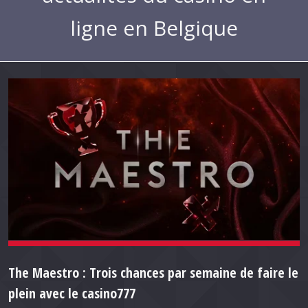
ligne en Belgique
The Maestro : Trois chances par semaine de faire le
plein avec le casino777