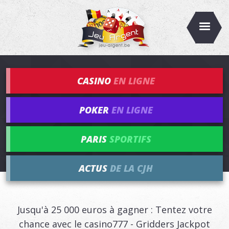
CASINO
EN LIGNE
POKER
EN LIGNE
PARIS
SPORTIFS
ACTUS
DE LA CJH
Jusqu'à 25 000 euros à gagner : Tentez votre
chance avec le casino777 - Gridders Jackpot