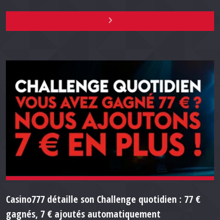
Casino777 détaille son Challenge quotidien : 77 €
gagnés, 7 € ajoutés automatiquement