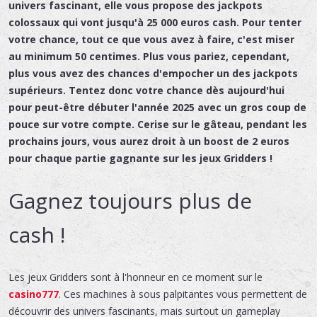
univers fascinant, elle vous propose des jackpots
colossaux qui vont jusqu'à 25 000 euros cash. Pour tenter
votre chance, tout ce que vous avez à faire, c'est miser
au minimum 50 centimes. Plus vous pariez, cependant,
plus vous avez des chances d'empocher un des jackpots
supérieurs. Tentez donc votre chance dès aujourd'hui
pour peut-être débuter l'année 2025 avec un gros coup de
pouce sur votre compte. Cerise sur le gâteau, pendant les
prochains jours, vous aurez droit à un boost de 2 euros
pour chaque partie gagnante sur les jeux Gridders !
Gagnez toujours plus de
cash !
Les jeux Gridders sont à l'honneur en ce moment sur le
casino777
. Ces machines à sous palpitantes vous permettent de
découvrir des univers fascinants, mais surtout un gameplay