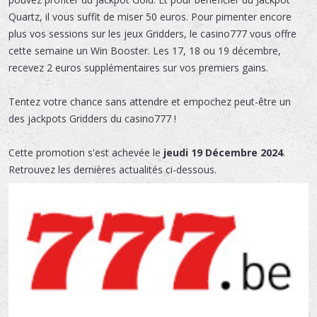
Quartz, il vous suffit de miser 50 euros. Pour pimenter encore
plus vos sessions sur les jeux Gridders, le casino777 vous offre
cette semaine un Win Booster. Les 17, 18 ou 19 décembre,
recevez 2 euros supplémentaires sur vos premiers gains.
Tentez votre chance sans attendre et empochez peut-être un
des jackpots Gridders du casino777 !
Cette promotion s'est achevée le
jeudi 19 Décembre 2024
.
Retrouvez les dernières actualités ci-dessous.