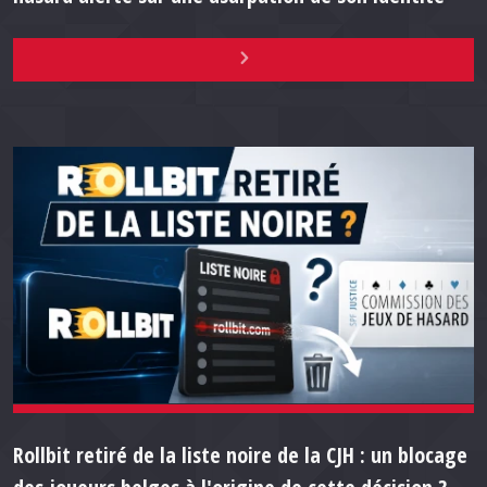
Rollbit retiré de la liste noire de la CJH : un blocage