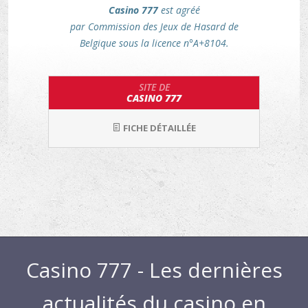
Casino 777
est agréé
par Commission des Jeux de Hasard de
Belgique sous la licence n°A+8104.
SITE DE
CASINO 777
FICHE DÉTAILLÉE
Casino 777 - Les dernières
actualités du casino en