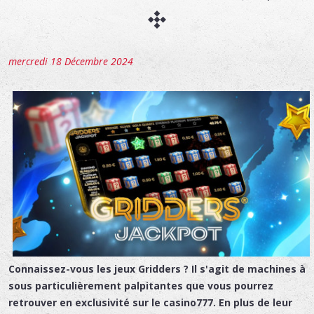
mercredi 18 Décembre 2024
Connaissez-vous les jeux Gridders ? Il s'agit de machines à
sous particulièrement palpitantes que vous pourrez
retrouver en exclusivité sur le casino777. En plus de leur