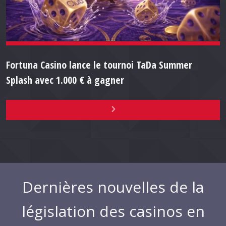
Fortuna Casino lance le tournoi TaDa Summer
Splash avec 1.000 € à gagner
Dernières nouvelles de la
législation des casinos en