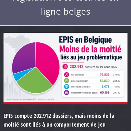
ligne belges
EPIS compte 202.912 dossiers, mais moins de la
moitié sont liés à un comportement de jeu