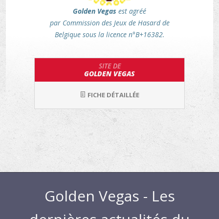
Golden Vegas
est agréé
par Commission des Jeux de Hasard de
Belgique sous la licence n°B+16382.
SITE DE
GOLDEN VEGAS
FICHE DÉTAILLÉE
Golden Vegas - Les