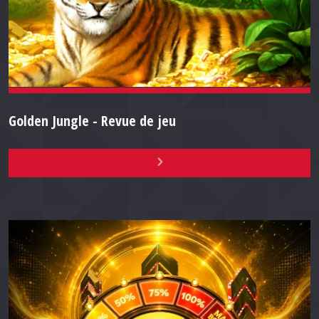
Golden Jungle - Revue de jeu