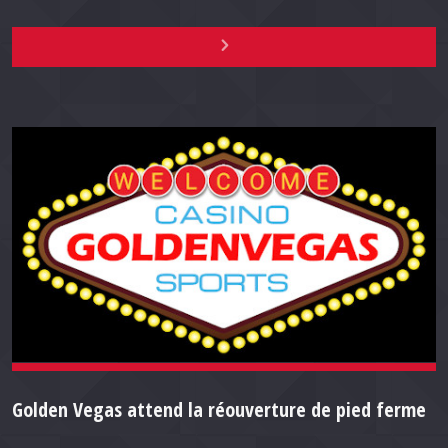
Golden Vegas attend la réouverture de pied ferme