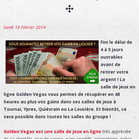
lundi 10 Février 2014
Fini le délai de
4 à 5 jours
ouvrables
avant de
retirer votre
argent ! La
salle de jeux en
ligne Golden Vegas vous permet de récupérer en 48
heures au plus vos gains dans ses salles de jeux à
Tournai, Ypres, Quiévrain ou La Louvière. Et bientôt, ce
sera possible dans toutes les salles du groupe !
Golden Vegas est une salle de jeux en ligne
très appréciée
de sa clientèle. Jeux de casino, paris sportifs, promotions, poker…