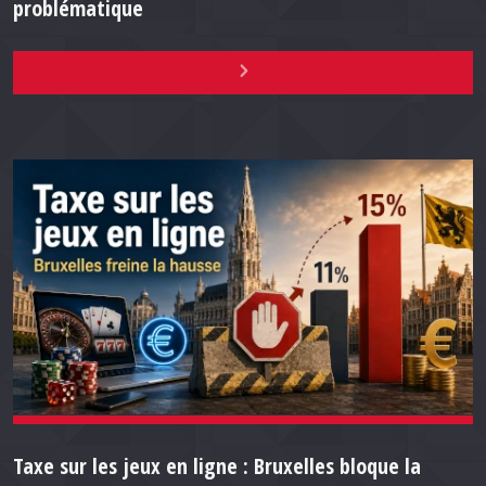
problématique
Taxe sur les jeux en ligne : Bruxelles bloque la