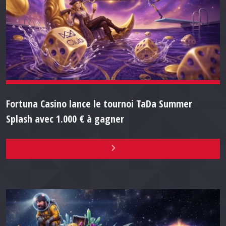
Fortuna Casino lance le tournoi TaDa Summer
Splash avec 1.000 € à gagner