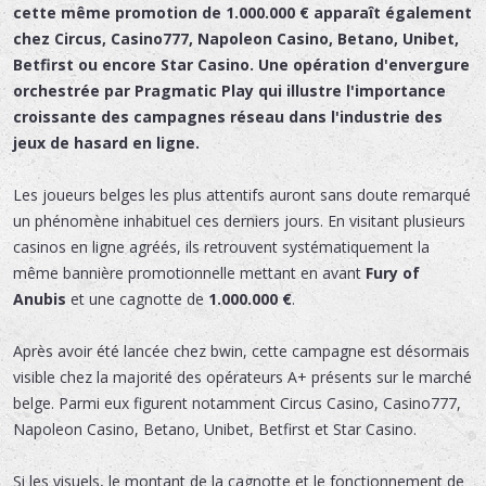
cette même promotion de 1.000.000 € apparaît également
chez Circus, Casino777, Napoleon Casino, Betano, Unibet,
Betfirst ou encore Star Casino. Une opération d'envergure
orchestrée par Pragmatic Play qui illustre l'importance
croissante des campagnes réseau dans l'industrie des
jeux de hasard en ligne.
Les joueurs belges les plus attentifs auront sans doute remarqué
un phénomène inhabituel ces derniers jours. En visitant plusieurs
casinos en ligne agréés, ils retrouvent systématiquement la
même bannière promotionnelle mettant en avant
Fury of
Anubis
et une cagnotte de
1.000.000 €
.
Après avoir été lancée chez bwin, cette campagne est désormais
visible chez la majorité des opérateurs A+ présents sur le marché
belge. Parmi eux figurent notamment Circus Casino, Casino777,
Napoleon Casino, Betano, Unibet, Betfirst et Star Casino.
Si les visuels, le montant de la cagnotte et le fonctionnement de