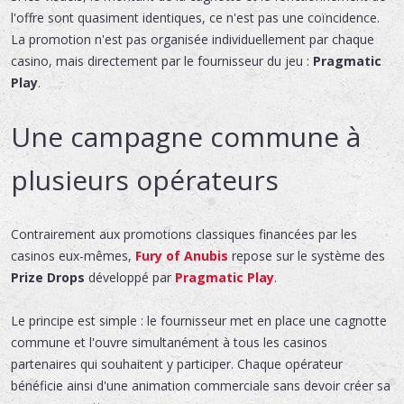
l'offre sont quasiment identiques, ce n'est pas une coïncidence.
La promotion n'est pas organisée individuellement par chaque
casino, mais directement par le fournisseur du jeu :
Pragmatic
Play
.
Une campagne commune à
plusieurs opérateurs
Contrairement aux promotions classiques financées par les
casinos eux-mêmes,
Fury of Anubis
repose sur le système des
Prize Drops
développé par
Pragmatic Play
.
Le principe est simple : le fournisseur met en place une cagnotte
commune et l'ouvre simultanément à tous les casinos
partenaires qui souhaitent y participer. Chaque opérateur
bénéficie ainsi d'une animation commerciale sans devoir créer sa