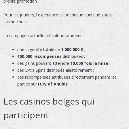
propre promotion.
Pour les joueurs, l'expérience est identique quel que soit le
casino choisi.
La campagne actuelle prévoit notamment :
une cagnotte totale de
1.000.000 €
;
100.000 récompenses
distribuées ;
des gains pouvant atteindre
10.000 fois la mise
;
des Extra Spins distribués aléatoirement ;
des récompenses attribuées directement pendant les
parties sur
Fury of Anubis
.
Les casinos belges qui
participent