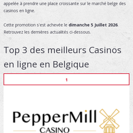
appelée à prendre une place croissante sur le marché belge des
casinos en ligne.
Cette promotion s'est achevée le
dimanche 5 Juillet 2026
.
Retrouvez les dernières actualités ci-dessous.
Top 3 des meilleurs Casinos
en ligne en Belgique
1