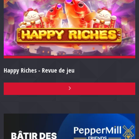
Happy Riches - Revue de jeu