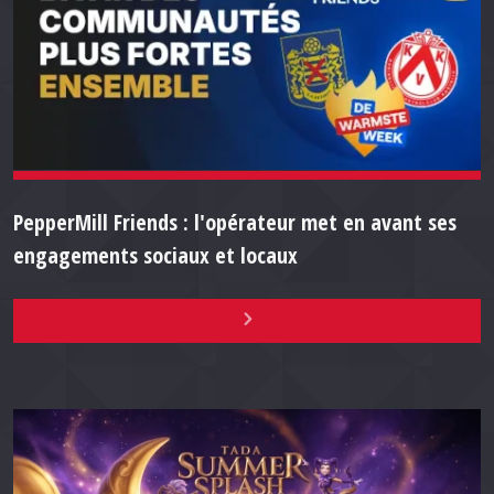
PepperMill Friends : l'opérateur met en avant ses
engagements sociaux et locaux