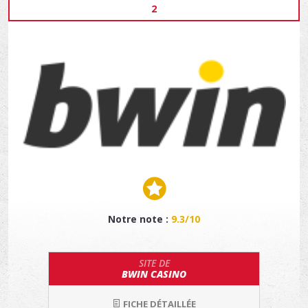
2
Notre note :
9.3/10
SITE DE
BWIN CASINO
FICHE DÉTAILLÉE