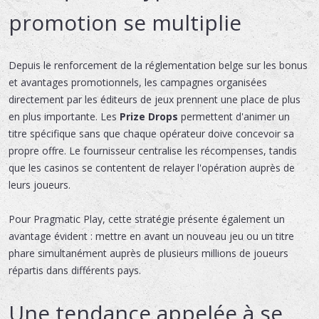
promotion se multiplie
Depuis le renforcement de la réglementation belge sur les bonus
et avantages promotionnels, les campagnes organisées
directement par les éditeurs de jeux prennent une place de plus
en plus importante. Les
Prize Drops
permettent d'animer un
titre spécifique sans que chaque opérateur doive concevoir sa
propre offre. Le fournisseur centralise les récompenses, tandis
que les casinos se contentent de relayer l'opération auprès de
leurs joueurs.
Pour Pragmatic Play, cette stratégie présente également un
avantage évident : mettre en avant un nouveau jeu ou un titre
phare simultanément auprès de plusieurs millions de joueurs
répartis dans différents pays.
Une tendance appelée à se