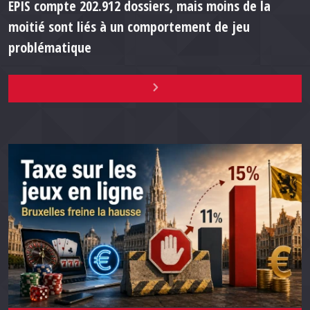
EPIS compte 202.912 dossiers, mais moins de la
moitié sont liés à un comportement de jeu
problématique