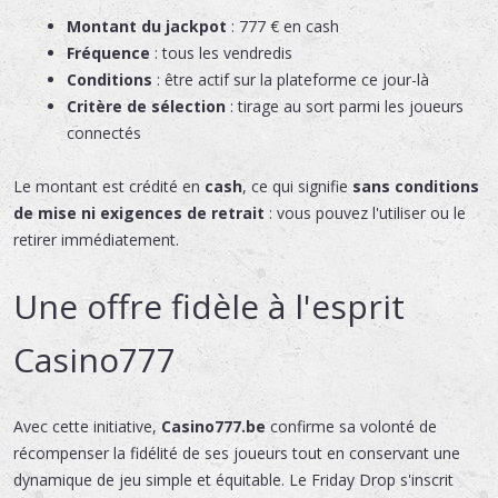
Montant du jackpot
: 777 € en cash
Fréquence
: tous les vendredis
Conditions
: être actif sur la plateforme ce jour-là
Critère de sélection
: tirage au sort parmi les joueurs
connectés
Le montant est crédité en
cash
, ce qui signifie
sans conditions
de mise ni exigences de retrait
: vous pouvez l'utiliser ou le
retirer immédiatement.
Une offre fidèle à l'esprit
Casino777
Avec cette initiative,
Casino777.be
confirme sa volonté de
récompenser la fidélité de ses joueurs tout en conservant une
dynamique de jeu simple et équitable. Le Friday Drop s'inscrit