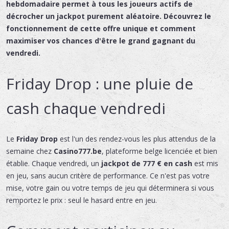
hebdomadaire permet à tous les joueurs actifs de
décrocher un jackpot purement aléatoire. Découvrez le
fonctionnement de cette offre unique et comment
maximiser vos chances d'être le grand gagnant du
vendredi.
Friday Drop : une pluie de
cash chaque vendredi
Le
Friday Drop
est l'un des rendez-vous les plus attendus de la
semaine chez
Casino777.be
, plateforme belge licenciée et bien
établie. Chaque vendredi, un
jackpot de 777 € en cash
est mis
en jeu, sans aucun critère de performance. Ce n'est pas votre
mise, votre gain ou votre temps de jeu qui déterminera si vous
remportez le prix : seul le hasard entre en jeu.