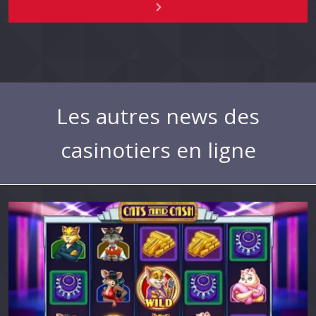
Les autres news des
casinotiers en ligne