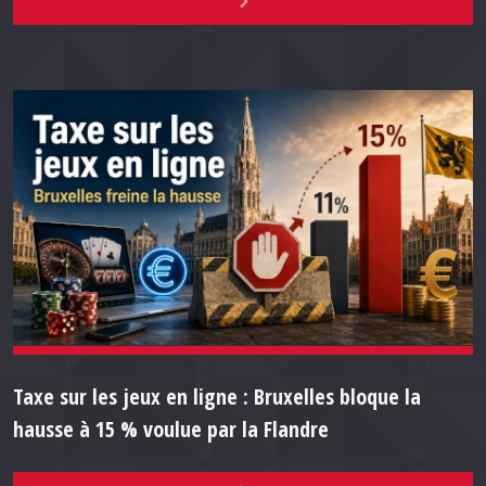
Taxe sur les jeux en ligne : Bruxelles bloque la
hausse à 15 % voulue par la Flandre