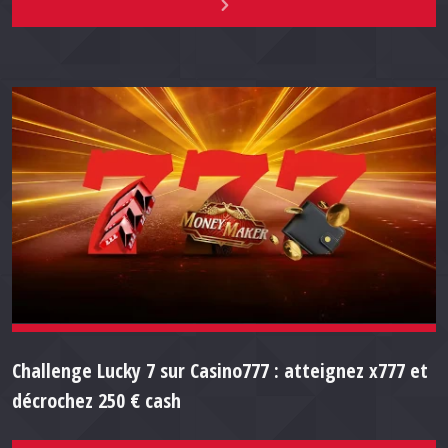
Challenge Lucky 7 sur Casino777 : atteignez x777 et
décrochez 250 € cash