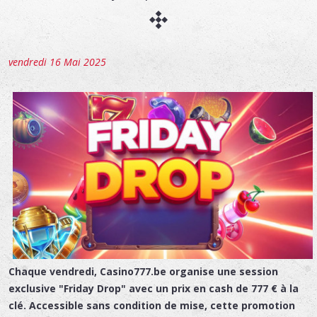
vendredi 16 Mai 2025
Chaque vendredi, Casino777.be organise une session
exclusive "Friday Drop" avec un prix en cash de 777 € à la
clé. Accessible sans condition de mise, cette promotion