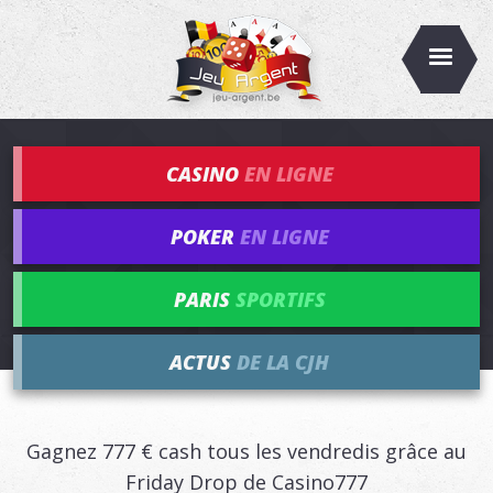
CASINO
EN LIGNE
POKER
EN LIGNE
PARIS
SPORTIFS
ACTUS
DE LA CJH
Gagnez 777 € cash tous les vendredis grâce au
Friday Drop de Casino777