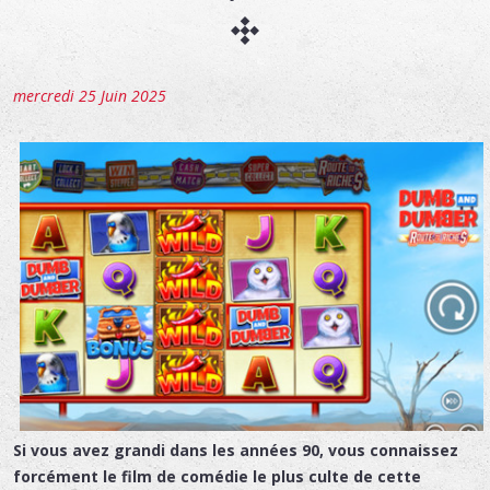
mercredi 25 Juin 2025
Si vous avez grandi dans les années 90, vous connaissez
forcément le film de comédie le plus culte de cette