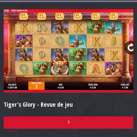
Tiger's Glory - Revue de jeu