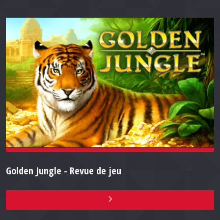
Golden Jungle - Revue de jeu