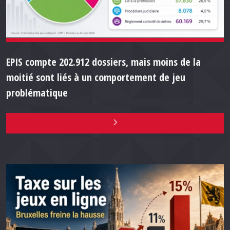
EPIS compte 202.912 dossiers, mais moins de la
moitié sont liés à un comportement de jeu
problématique