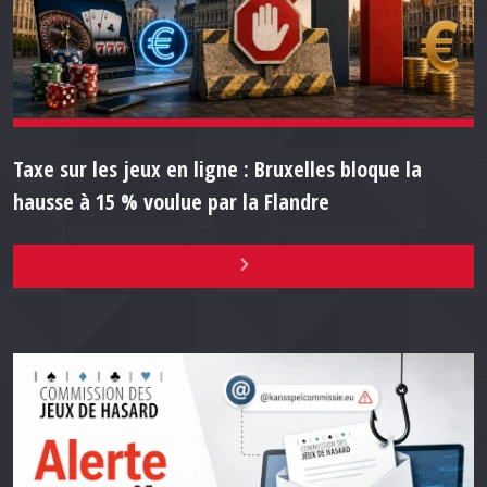
Taxe sur les jeux en ligne : Bruxelles bloque la
hausse à 15 % voulue par la Flandre