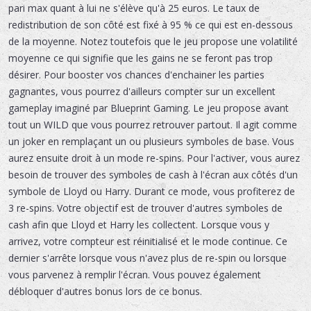
pari max quant à lui ne s'élève qu'à 25 euros. Le taux de
redistribution de son côté est fixé à 95 % ce qui est en-dessous
de la moyenne. Notez toutefois que le jeu propose une volatilité
moyenne ce qui signifie que les gains ne se feront pas trop
désirer. Pour booster vos chances d'enchainer les parties
gagnantes, vous pourrez d'ailleurs compter sur un excellent
gameplay imaginé par Blueprint Gaming. Le jeu propose avant
tout un WILD que vous pourrez retrouver partout. Il agit comme
un joker en remplaçant un ou plusieurs symboles de base. Vous
aurez ensuite droit à un mode re-spins. Pour l'activer, vous aurez
besoin de trouver des symboles de cash à l'écran aux côtés d'un
symbole de Lloyd ou Harry. Durant ce mode, vous profiterez de
3 re-spins. Votre objectif est de trouver d'autres symboles de
cash afin que Lloyd et Harry les collectent. Lorsque vous y
arrivez, votre compteur est réinitialisé et le mode continue. Ce
dernier s'arrête lorsque vous n'avez plus de re-spin ou lorsque
vous parvenez à remplir l'écran. Vous pouvez également
débloquer d'autres bonus lors de ce bonus.