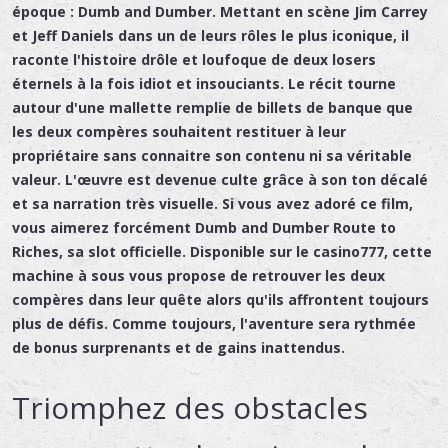
époque : Dumb and Dumber. Mettant en scène Jim Carrey
et Jeff Daniels dans un de leurs rôles le plus iconique, il
raconte l'histoire drôle et loufoque de deux losers
éternels à la fois idiot et insouciants. Le récit tourne
autour d'une mallette remplie de billets de banque que
les deux compères souhaitent restituer à leur
propriétaire sans connaitre son contenu ni sa véritable
valeur. L'œuvre est devenue culte grâce à son ton décalé
et sa narration très visuelle. Si vous avez adoré ce film,
vous aimerez forcément Dumb and Dumber Route to
Riches, sa slot officielle. Disponible sur le casino777, cette
machine à sous vous propose de retrouver les deux
compères dans leur quête alors qu'ils affrontent toujours
plus de défis. Comme toujours, l'aventure sera rythmée
de bonus surprenants et de gains inattendus.
Triomphez des obstacles