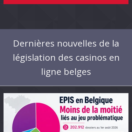
Dernières nouvelles de la
législation des casinos en
ligne belges