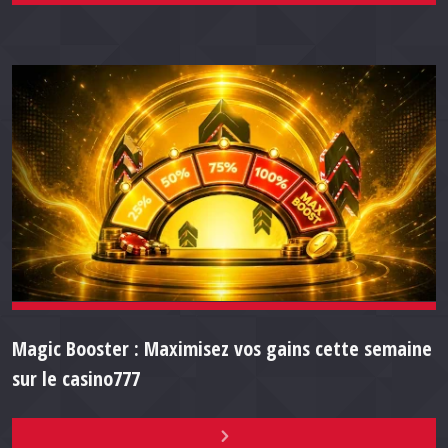
Magic Booster : Maximisez vos gains cette semaine
sur le casino777