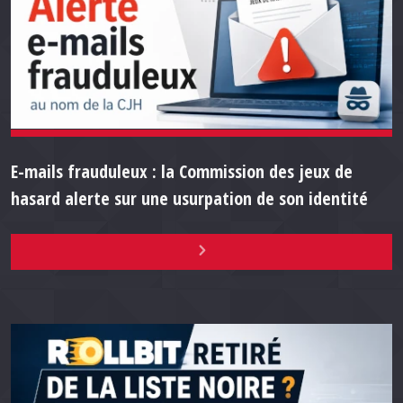
E-mails frauduleux : la Commission des jeux de
hasard alerte sur une usurpation de son identité