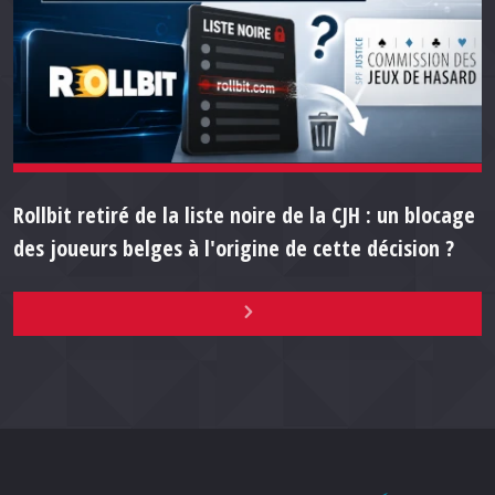
Rollbit retiré de la liste noire de la CJH : un blocage
des joueurs belges à l'origine de cette décision ?