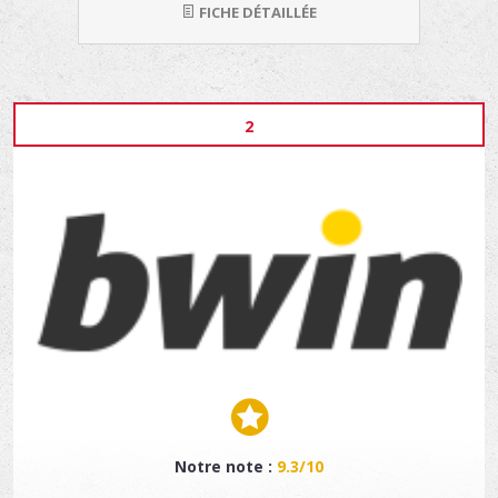
FICHE DÉTAILLÉE
2
Notre note :
9.3/10