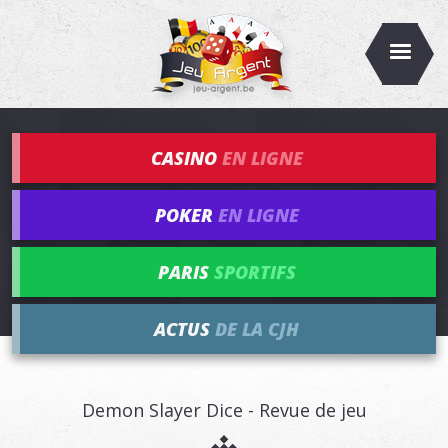
CASINO
EN LIGNE
POKER
EN LIGNE
PARIS
SPORTIFS
ACTUS
DE LA CJH
Demon Slayer Dice - Revue de jeu