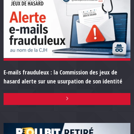
E-mails frauduleux : la Commission des jeux de
hasard alerte sur une usurpation de son identité