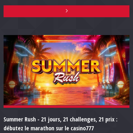
Summer Rush - 21 jours, 21 challenges, 21 prix :
débutez le marathon sur le casino777