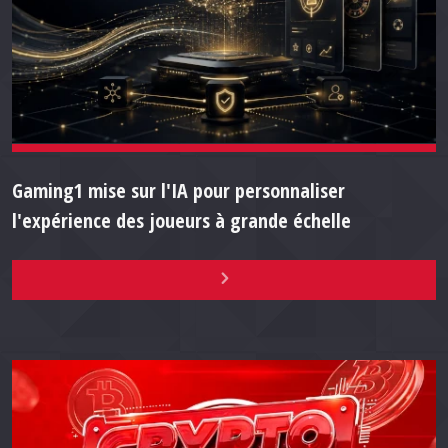
Gaming1 mise sur l'IA pour personnaliser
l'expérience des joueurs à grande échelle