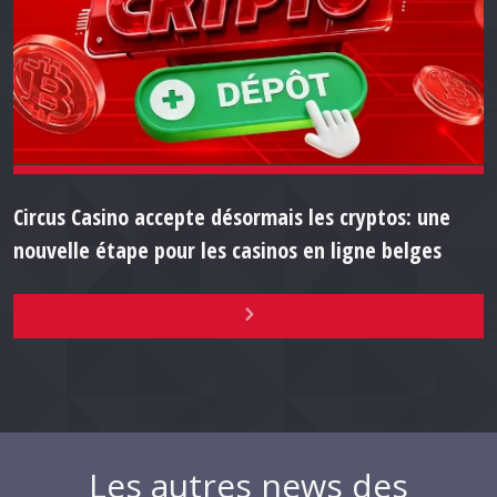
Circus Casino accepte désormais les cryptos: une
nouvelle étape pour les casinos en ligne belges
Les autres news des