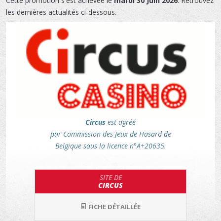
Cette promotion s'est achevée le
mardi 30 Juin 2026
. Retrouvez
les dernières actualités ci-dessous.
Circus
est agréé
par Commission des Jeux de Hasard de
Belgique sous la licence n°A+20635.
SITE DE
CIRCUS
FICHE DÉTAILLÉE