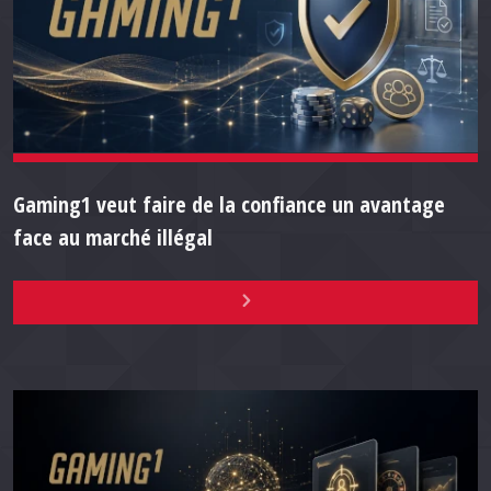
Gaming1 veut faire de la confiance un avantage
face au marché illégal