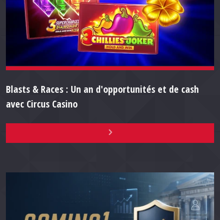
Blasts & Races : Un an d'opportunités et de cash
avec Circus Casino