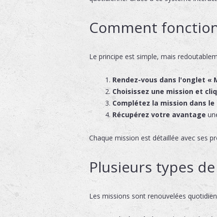
Comment fonctionn
Le principe est simple, mais redoutablem
Rendez-vous dans l'onglet « 
Choisissez une mission et cliq
Complétez la mission dans le
Récupérez votre avantage
une
Chaque mission est détaillée avec ses p
Plusieurs types de
Les missions sont renouvelées quotidien