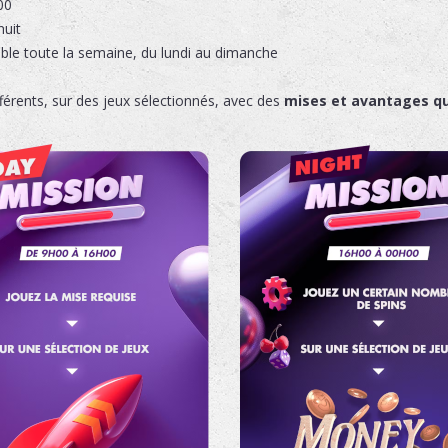
00
nuit
ible toute la semaine, du lundi au dimanche
férents, sur des jeux sélectionnés, avec des
mises et avantages qu