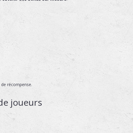
pe de récompense.
 de joueurs