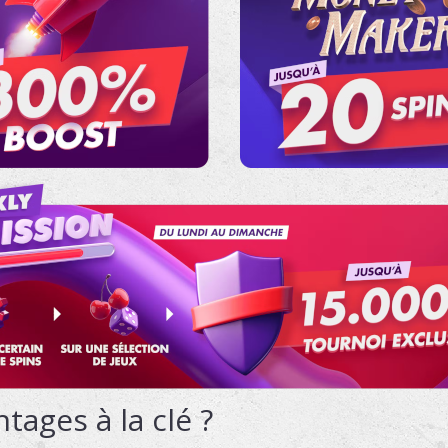
tages à la clé ?