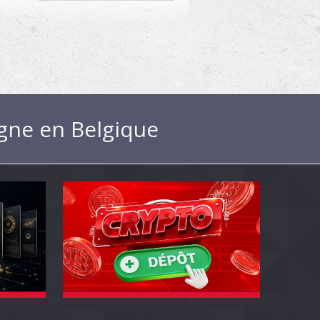
igne en Belgique