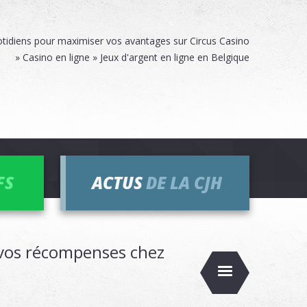
uotidiens pour maximiser vos avantages sur Circus Casino
» Casino en ligne » Jeux d'argent en ligne en Belgique
FS
ACTUS
DE LA CJH
z vos récompenses chez