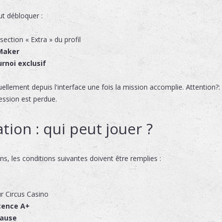
ut débloquer :
 section « Extra » du profil
Maker
rnoi exclusif
lement depuis l'interface une fois la mission accomplie. Attention?:
ression est perdue.
tion : qui peut jouer ?
ns, les conditions suivantes doivent être remplies :
r Circus Casino
icence A+
pause