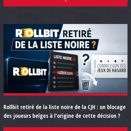
Rollbit retiré de la liste noire de la CJH : un blocage
des joueurs belges à l'origine de cette décision ?