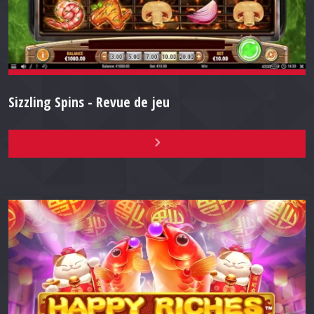
Sizzling Spins - Revue de jeu