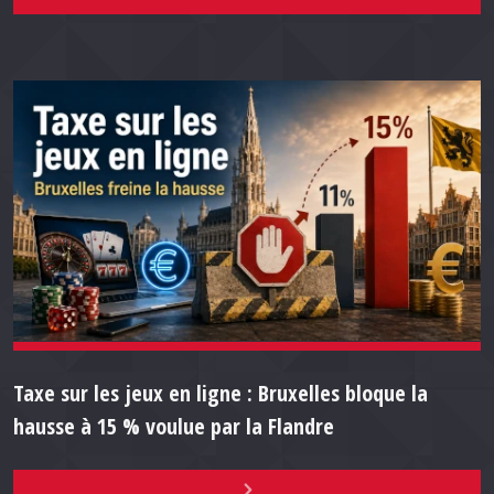
Taxe sur les jeux en ligne : Bruxelles bloque la
hausse à 15 % voulue par la Flandre