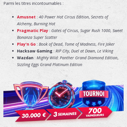
Parmi les titres incontournables :
Amusnet
:
40 Power Hot Circus Edition
,
Secrets of
Alchemy
,
Burning Hot
Pragmatic Play
:
Gates of Circus
,
Sugar Rush 1000
,
Sweet
Bonanza Super Scatter
Play'n Go
:
Book of Dead
,
Tome of Madness
,
Fire Joker
Hacksaw Gaming
:
RIP City
,
Duel at Dawn
,
Le Viking
Wazdan
:
Mighty Wild: Panther Grand Diamond Edition
,
Sizzling Eggs Grand Platinum Edition