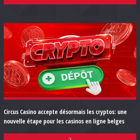
Circus Casino accepte désormais les cryptos: une
nouvelle étape pour les casinos en ligne belges