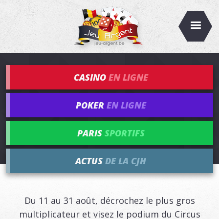
CASINO
EN LIGNE
POKER
EN LIGNE
PARIS
SPORTIFS
ACTUS
DE LA CJH
Du 11 au 31 août, décrochez le plus gros
multiplicateur et visez le podium du Circus