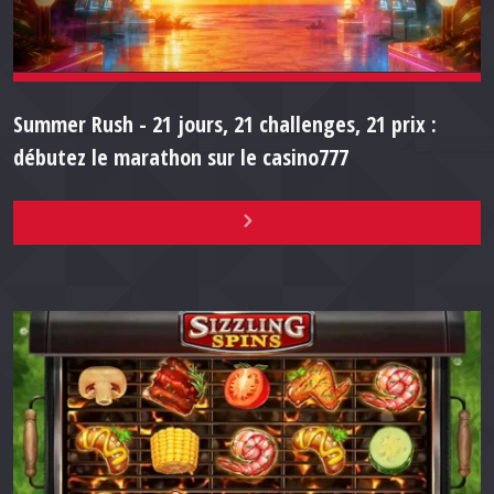
Summer Rush - 21 jours, 21 challenges, 21 prix :
débutez le marathon sur le casino777