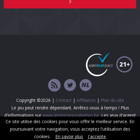
Copyright ©2026 |
Contact
|
Affiliation
|
Plan du site
Le jeu peut rendre dépendant. Arrêtez-vous à temps ! Plus
d'informations sur
www.arretezvousatemps.be
. Les jeux d'argent
Ce site utilise des cookies pour vous offrir le meilleur service. En
sont interdits aux mineurs.
poursuivant votre navigation, vous acceptez l'utilisation des
cookies.
En savoir plus
J'accepte