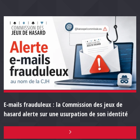
E-mails frauduleux : la Commission des jeux de
hasard alerte sur une usurpation de son identité