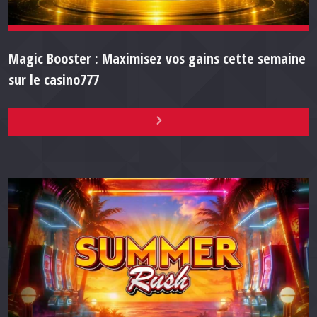
Magic Booster : Maximisez vos gains cette semaine
sur le casino777