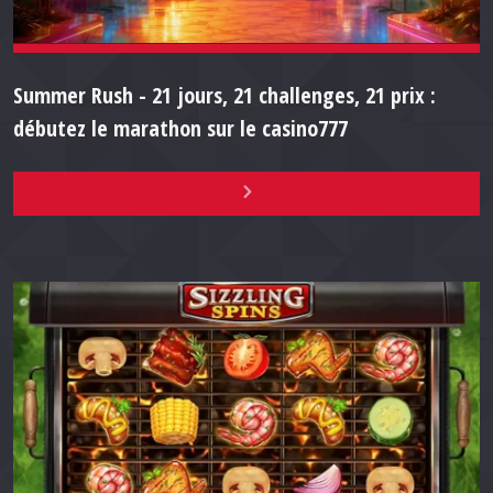
Summer Rush - 21 jours, 21 challenges, 21 prix :
débutez le marathon sur le casino777