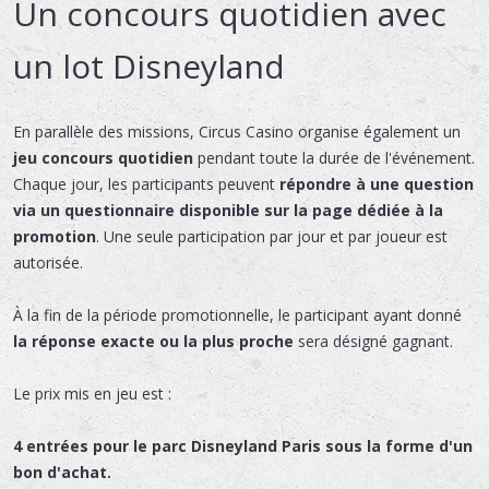
Un concours quotidien avec
un lot Disneyland
En parallèle des missions, Circus Casino organise également un
jeu concours quotidien
pendant toute la durée de l'événement.
Chaque jour, les participants peuvent
répondre à une question
via un questionnaire disponible sur la page dédiée à la
promotion
. Une seule participation par jour et par joueur est
autorisée.
À la fin de la période promotionnelle, le participant ayant donné
la réponse exacte ou la plus proche
sera désigné gagnant.
Le prix mis en jeu est :
4 entrées pour le parc Disneyland Paris sous la forme d'un
bon d'achat.