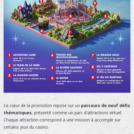
Le cœur de la promotion repose sur un
parcours de neuf défis
thématiques
, présenté comme un parc d'attractions virtuel.
Chaque attraction correspond à une mission à accomplir sur
certains jeux du casino.