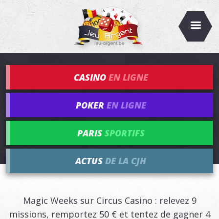
CASINO
EN LIGNE
POKER
EN LIGNE
PARIS
SPORTIFS
ACTUS
DE LA CJH
Magic Weeks sur Circus Casino : relevez 9
missions, remportez 50 € et tentez de gagner 4