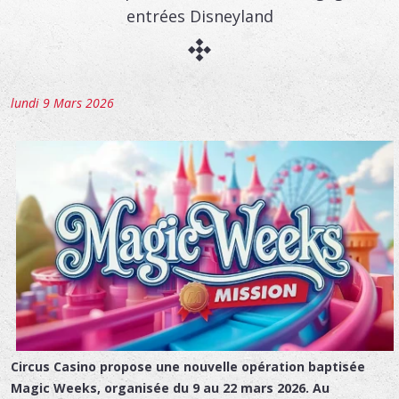
entrées Disneyland
lundi 9 Mars 2026
Circus Casino propose une nouvelle opération baptisée
Magic Weeks, organisée du 9 au 22 mars 2026. Au