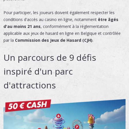
Pour participer, les joueurs doivent également respecter les
conditions d'accès au casino en ligne, notamment
être âgés
d'au moins 21 ans
, conformément à la réglementation
applicable aux jeux de hasard en ligne en Belgique et contrôlée
par la
Commission des Jeux de Hasard (CJH)
.
Un parcours de 9 défis
inspiré d'un parc
d'attractions