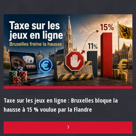
Taxe sur les jeux en ligne : Bruxelles bloque la
hausse à 15 % voulue par la Flandre