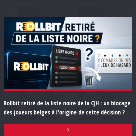
Rollbit retiré de la liste noire de la CJH : un blocage
des joueurs belges à l'origine de cette décision ?