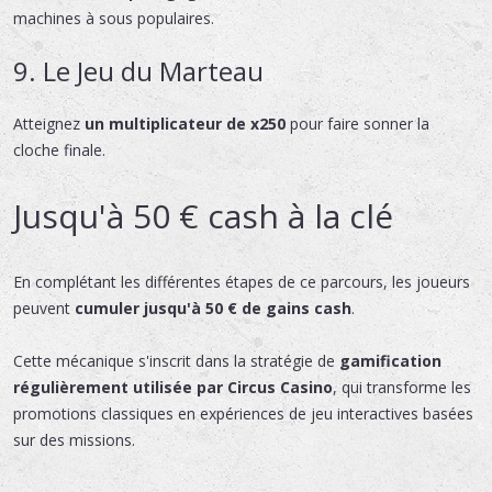
machines à sous populaires.
9. Le Jeu du Marteau
Atteignez
un multiplicateur de x250
pour faire sonner la
cloche finale.
Jusqu'à 50 € cash à la clé
En complétant les différentes étapes de ce parcours, les joueurs
peuvent
cumuler jusqu'à 50 € de gains cash
.
Cette mécanique s'inscrit dans la stratégie de
gamification
régulièrement utilisée par Circus Casino
, qui transforme les
promotions classiques en expériences de jeu interactives basées
sur des missions.