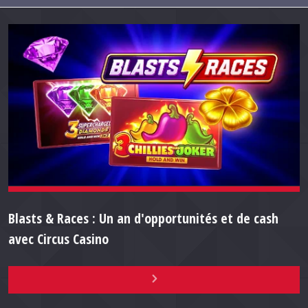
Blasts & Races : Un an d'opportunités et de cash
avec Circus Casino