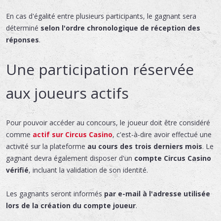
En cas d'égalité entre plusieurs participants, le gagnant sera
déterminé
selon l'ordre chronologique de réception des
réponses
.
Une participation réservée
aux joueurs actifs
Pour pouvoir accéder au concours, le joueur doit être considéré
comme
actif sur Circus Casino
, c'est-à-dire avoir effectué une
activité sur la plateforme
au cours des trois derniers mois
. Le
gagnant devra également disposer d'un
compte Circus Casino
vérifié
, incluant la validation de son identité.
Les gagnants seront informés
par e-mail à l'adresse utilisée
lors de la création du compte joueur
.