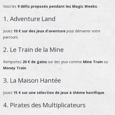
Voici les
9 défis proposés pendant les Magic Weeks
.
1. Adventure Land
Jouez
10 € sur des jeux d'aventure
pour démarrer votre
parcours.
2. Le Train de la Mine
Remportez
20 € de gains
sur des jeux comme
Mine Train
ou
Money Train
.
3. La Maison Hantée
Jouez
15 € sur une sélection de jeux à thème horrifique
.
4. Pirates des Multiplicateurs