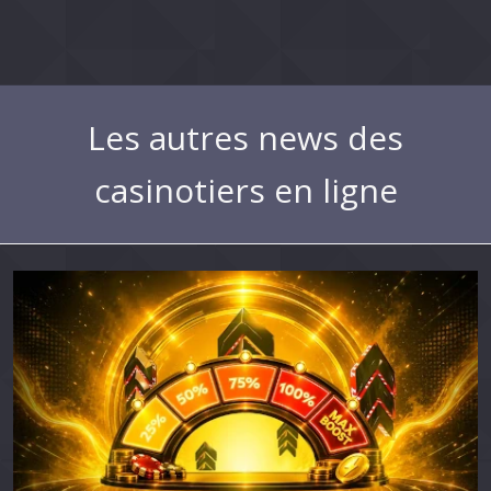
Les autres news des
casinotiers en ligne